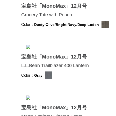
宝島社「MonoMax」12月号
Grocery Tote with Pouch
Color：
Dusty Olive/Bright Navy/Deep Loden
宝島社「MonoMax」12月号
L.L.Bean Trailblazer 400 Lantern
Color：
Gray
宝島社「MonoMax」12月号