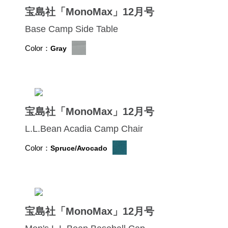
宝島社「MonoMax」12月号
Base Camp Side Table
Color：
Gray
宝島社「MonoMax」12月号
L.L.Bean Acadia Camp Chair
Color：
Spruce/Avocado
宝島社「MonoMax」12月号