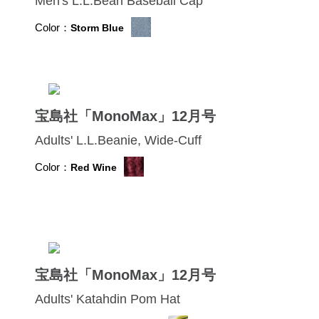
Men's L.L.Bean Baseball Cap
Color：
Storm Blue
宝島社「MonoMax」12月号
Adults' L.L.Beanie, Wide-Cuff
Color：
Red Wine
宝島社「MonoMax」12月号
Adults' Katahdin Pom Hat