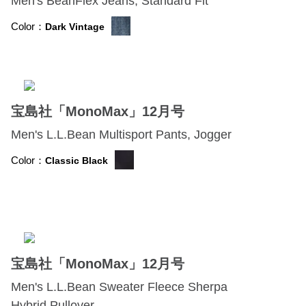
Men's BeanFlex Jeans, Standard Fit
Color：
Dark Vintage
宝島社「MonoMax」12月号
Men's L.L.Bean Multisport Pants, Jogger
Color：
Classic Black
宝島社「MonoMax」12月号
Men's L.L.Bean Sweater Fleece Sherpa
Hybrid Pullover