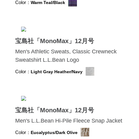
Color：
Warm Teal/Black
宝島社「MonoMax」12月号
Men's Athletic Sweats, Classic Crewneck
Sweatshirt L.L.Bean Logo
Color：
Light Gray Heather/Navy
宝島社「MonoMax」12月号
Men's L.L.Bean Hi-Pile Fleece Snap Jacket
Color：
Eucalyptus/Dark Olive