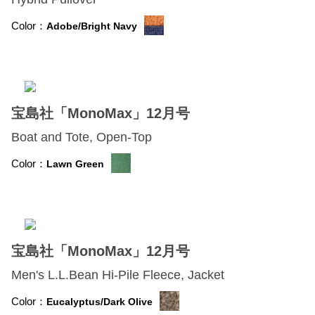
Color：
Adobe/Bright Navy
宝島社「MonoMax」12月号
Boat and Tote, Open-Top
Color：
Lawn Green
宝島社「MonoMax」12月号
Men's L.L.Bean Hi-Pile Fleece, Jacket
Color：
Eucalyptus/Dark Olive