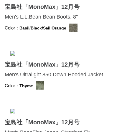
宝島社「MonoMax」12月号
Men's L.L.Bean Bean Boots, 8"
Color：
Basil/Black/Sail Orange
宝島社「MonoMax」12月号
Men's Ultralight 850 Down Hooded Jacket
Color：
Thyme
宝島社「MonoMax」12月号