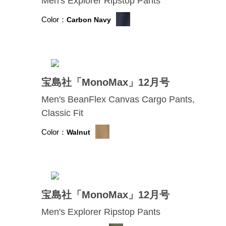
Men's Explorer Ripstop Pants
Color：
Carbon Navy
宝島社「MonoMax」12月号
Men's BeanFlex Canvas Cargo Pants,
Classic Fit
Color：
Walnut
宝島社「MonoMax」12月号
Men's Explorer Ripstop Pants