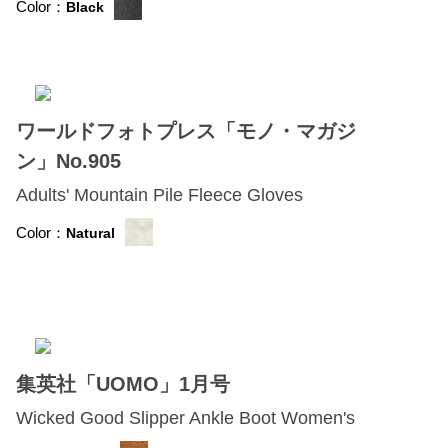
Color：
Black
ワールドフォトプレス「モノ・マガジ
ン」No.905
Adults' Mountain Pile Fleece Gloves
Color：
Natural
集英社「UOMO」1月号
Wicked Good Slipper Ankle Boot Women's