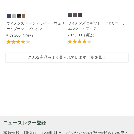
ウィメンズ ラギッド・ウェリー・チ
ウ
ウィメンズ ビーン・ライト・ウェリ
ェルシー・ブーツ
ュ
ー・ブーツ、プルオン
¥ 14,300
（税込）
¥ 
¥ 13,200
（税込）
こんな商品もよく見られています一覧を見る
ニュースレター登録
新着情報、限定セールや割引クーポンなどのお得な情報をいち早く