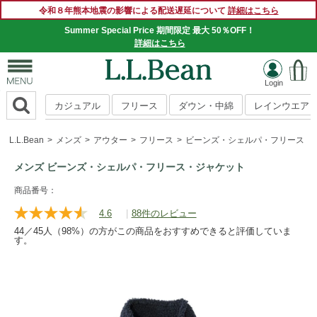
令和８年熊本地震の影響による配送遅延について
詳細はこちら
Summer Special Price 期間限定 最大 50％OFF！
SUMMER SALE 好評開催中！
詳細はこちら
詳細はこちら
カジュアル
フリース
ダウン・中綿
レインウエア
L.L.Bean
メンズ
アウター
フリース
ビーンズ・シェルパ・フリース・
メンズ ビーンズ・シェルパ・フリース・ジャケット
https://www.llbean.co.jp/mens/outer/fleece/g/P127198.html
商品番号：
4.6
|
88件のレビュー
レ
ビ
44／45人（98%）の方がこの商品をおすすめできると評価していま
ュ
す。
ー
を
読
む.
同
じ