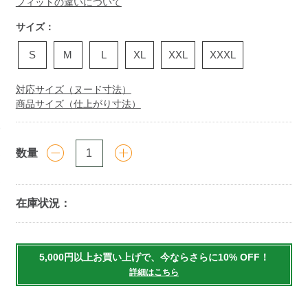
フィットの違いについて
サイズ：
S
M
L
XL
XXL
XXXL
対応サイズ（ヌード寸法）
商品サイズ（仕上がり寸法）
数量
在庫状況：
Add
to
5,000円以上お買い上げで、今ならさらに10% OFF！
cart
詳細はこちら
options