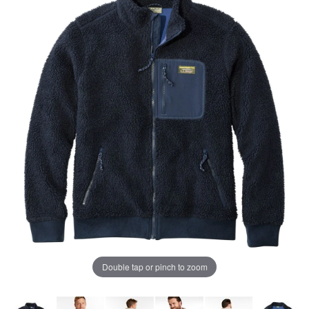
ペ
ー
ジ
の
リ
ン
ク。
Double tap or pinch to zoom