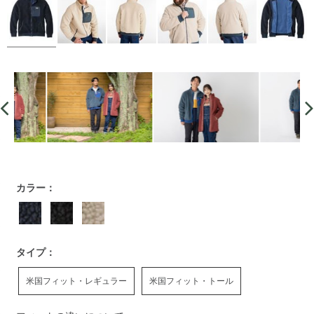
https://www.llbean.co.jp/mens/outer/fleece/g/P127198.html
カラー：
タイプ：
米国フィット・レギュラー
米国フィット・トール