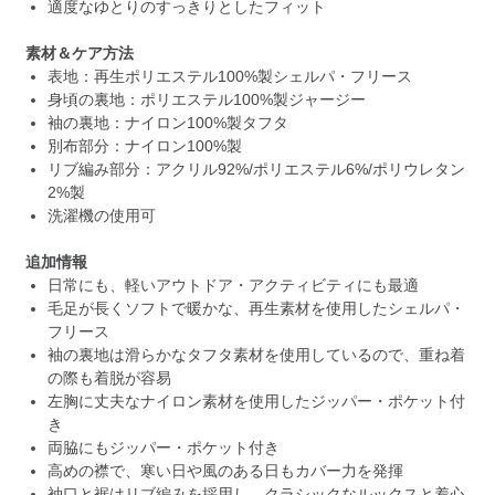
適度なゆとりのすっきりとしたフィット
素材＆ケア方法
表地：再生ポリエステル100%製シェルパ・フリース
身頃の裏地：ポリエステル100%製ジャージー
袖の裏地：ナイロン100%製タフタ
別布部分：ナイロン100%製
リブ編み部分：アクリル92%/ポリエステル6%/ポリウレタン
2%製
洗濯機の使用可
追加情報
日常にも、軽いアウトドア・アクティビティにも最適
毛足が長くソフトで暖かな、再生素材を使用したシェルパ・
フリース
袖の裏地は滑らかなタフタ素材を使用しているので、重ね着
の際も着脱が容易
左胸に丈夫なナイロン素材を使用したジッパー・ポケット付
き
両脇にもジッパー・ポケット付き
高めの襟で、寒い日や風のある日もカバー力を発揮
袖口と裾はリブ編みを採用し、クラシックなルックスと着心