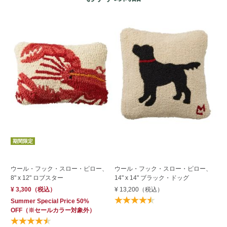
期間限定
W
ウール・フック・スロー・ピロー、
ウール・フック・スロー・ピロー、
イ
8" x 12" ロブスター
14" x 14" ブラック・ドッグ
ー
¥ 3,300
（税込）
¥ 13,200
（税込）
¥ 
Summer Special Price 50%
OFF
（※セールカラー対象外）