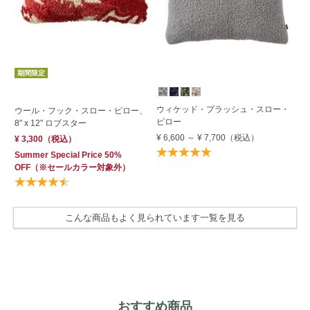
期間限定
ウィケッド・プラッシュ・スロー・
ウール・フック・スロー・ピロー、
ウ
ピロー
8" x 12" ロブスター
14
¥ 6,600
～
¥ 7,700
（税込）
¥ 3,300
（税込）
¥ 
Summer Special Price 50%
OFF
（※セールカラー対象外）
こんな商品もよく見られています一覧を見る
おすすめ商品