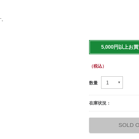
す。
https://www.llbean.co.jp/
hiking/backpack/g/P1244
5,000円以上お
（税込）
数量
在庫状況：
Add
to
SOLD 
cart
options