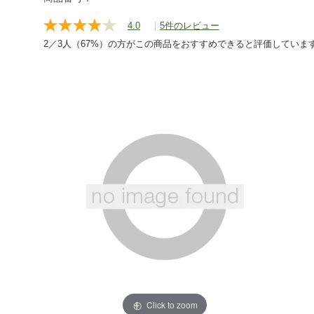
hiking/backpack/g/P124495.html
4.0
|
5件のレビュー
レ
ビ
2／3人（67%）の方がこの商品をおすすめできると評価していま
ュ
ー
を
読
む.
同
じ
ペ
ー
ジ
の
リ
ン
ク。
Click to zoom