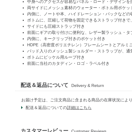
中身へのアクセスが容易なパネル・ロード・デザインを
両サイドにメッシュ素材のウォーター・ボトル用ポケッ
内側に、ノートや本、ハイドレーション・パックなどの
ボトムに、圧縮して荷物を固定できるストラップ付きで
サイドにも圧縮ストラップ付き
前面にギアの取り付けに便利な、レザー製ラッシュ・タ
内側に、キークリップ付きのポケット付き
HDPE（高密度ポリエチレン）フレームシートとアルミ
パッド入りのメッシュ製ショルダー・ストラップが、通
ボトムにピッケル用ループ付き
前面に当社のカタディン・ロゴ・ラベル付き
配送＆返品について
Delivery & Return
お届け予定は、ご注文商品に含まれる商品の在庫状況によ
配送＆返品についての
詳細はこちら
カスタマーレビュー
Customer Reviews