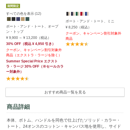
期間限定
期
すべての色を表示 (12)
す
ボート・アンド・トート、ミニ
ボート・アンド・トート、オープ
ボ
¥ 8,250
（税込）
ン・トップ
ト
クーポン、キャンペーン割引対象外
¥ 9,900
～
¥ 13,200
（税込）
¥ 
商品
30% OFF
（
税込
¥ 4,950
引き）
30
引
クーポン、キャンペーン割引対象外
商品（エクストラ・ラージを除く）
¥ 
Summer Special Price
エクスト
Su
ラ・ラージ
30% OFF
（※セールカラ
OF
ー対象外）
おすすめ商品一覧を見る
商品詳細
本体、ボトム、ハンドルを同色で仕上げたソリッド・カラー・
トート。24オンスのコットン・キャンバス地を使用し、サイド