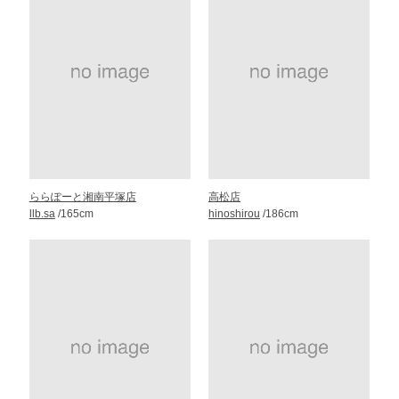
ららぽーと湘南平塚店
高松店
llb.sa
/165cm
hinoshirou
/186cm