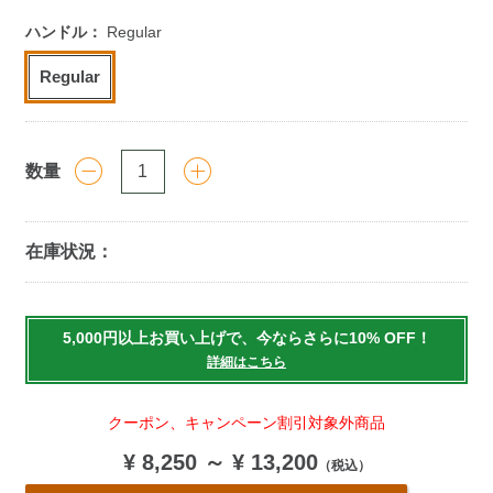
ハンドル：
Regular
Regular
数量
在庫状況：
Add
to
5,000円以上お買い上げで、今ならさらに10% OFF！
cart
詳細はこちら
options
クーポン、キャンペーン割引対象外商品
¥ 8,250
～
¥ 13,200
（税込）