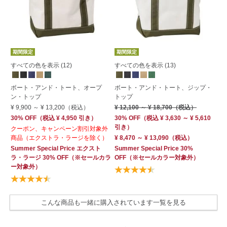
期間限定
期間限定
期
すべての色を表示 (12)
すべての色を表示 (13)
ジ
ボート・アンド・トート、オープ
ボート・アンド・トート、ジップ・
ー
ン・トップ
トップ
¥ 
¥ 9,900
～
¥ 13,200
（税込）
¥ 12,100
～
¥ 18,700
（税込）
30
30% OFF
（
税込
¥ 4,950
引き）
30% OFF
（
税込
¥ 3,630 ～ ¥ 5,610
引
引き）
クーポン、キャンペーン割引対象外
¥ 
商品（エクストラ・ラージを除く）
¥ 8,470 ～ ¥ 13,090
（税込）
Su
Summer Special Price
エクスト
Summer Special Price 30%
OF
ラ・ラージ
30% OFF
（※セールカラ
OFF
（※セールカラー対象外）
ー対象外）
こんな商品も一緒に購入されています一覧を見る