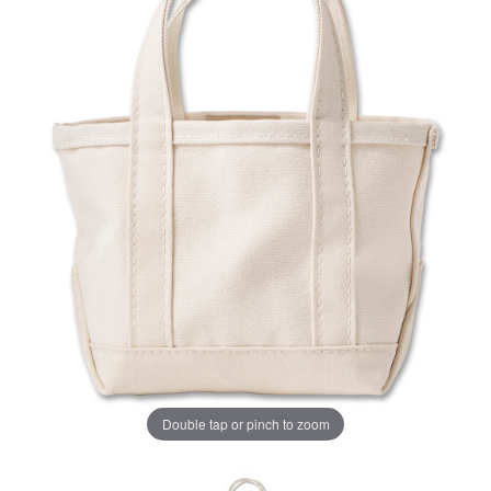
ペ
ー
ジ
の
リ
ン
ク。
Double tap or pinch to zoom