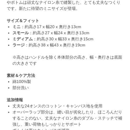
やボトムは頑丈なナイロン糸で縫製した、とても丈夫なつくり
です。新たに待望のミニサイズが登場。
サイズ＆フィット
ミニ
：約高さ17 x 幅20 x 奥行き13cm
スモール
：約高さ27 x 幅24 x 奥行き13cm
ミディアム
：約高さ30 x 幅33 x 奥行き15cm
ラージ
：約高さ38 x 幅43 x 奥行き19cm
※高さはハンドルを除く本体部分の高さ、幅・奥行きは底面
の大きさです
素材＆ケア方法
綿100%製
部分洗い
追加情報
丈夫な24オンスのコットン・キャンバス地を使用
オーバーラップ部分は、縫い目が劣化したり、ほころんだり
することのない、丈夫なナイロン糸のダブル・ステッチで補
強し、重い荷物もしっかりとサポート