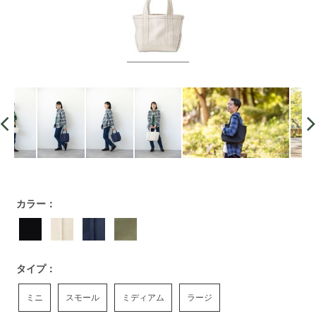
https://www.llbean.co.jp/tote-
カラー：
travel/totebag/tote/g/ED139078.html
タイプ：
ミニ
スモール
ミディアム
ラージ