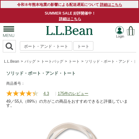
令和８年熊本地震の影響による配送遅延について
詳細はこちら
SUMMER SALE 好評開催中！
詳細はこちら
ボート・アンド・トート
トート
L.L.Bean
バッグ
トートバッグ
トート
ソリッド・ボート・アンド・ト
ソリッド・ボート・アンド・トート
https://www.llbean.co.jp/tote-
商品番号：
travel/totebag/tote/g/ED139078.html
4.3
|
175件のレビュー
レ
ビ
49／55人（89%）の方がこの商品をおすすめできると評価していま
ュ
す。
ー
を
読
む.
同
じ