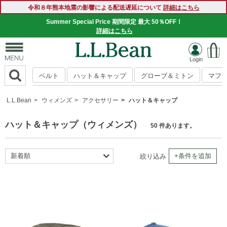
令和８年熊本地震の影響による配送遅延について
詳細はこちら
Summer Special Price 期間限定 最大 50％OFF！
詳細はこちら
ベルト
ハット＆キャップ
グローブ＆ミトン
マフ
L.L.Bean
ウィメンズ
アクセサリー
ハット＆キャップ
ハット＆キャップ（ウィメンズ）
50 件あります。
新着順
+条件を追加
絞り込み
おすすめ順
商品名順
価格の安い順
価格の高い順