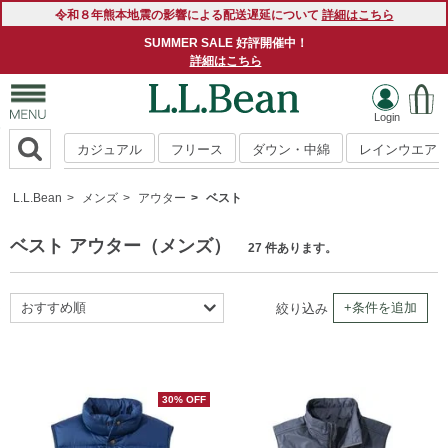
令和８年熊本地震の影響による配送遅延について
詳細はこちら
SUMMER SALE 好評開催中！
詳細はこちら
カジュアル
フリース
ダウン・中綿
レインウエア
L.L.Bean
メンズ
アウター
ベスト
ベスト アウター（メンズ）
27 件あります。
おすすめ順
+条件を追加
絞り込み
新着順
商品名順
価格の安い順
30% OFF
価格の高い順