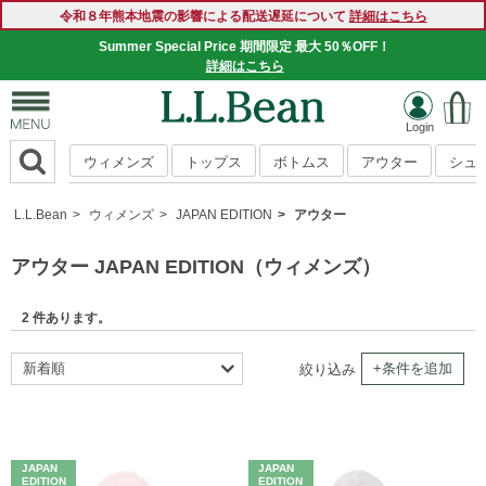
令和８年熊本地震の影響による配送遅延について
詳細はこちら
Summer Special Price 期間限定 最大 50％OFF！
詳細はこちら
ウィメンズ
トップス
ボトムス
アウター
シュ
L.L.Bean
ウィメンズ
JAPAN EDITION
アウター
アウター JAPAN EDITION（ウィメンズ）
2 件あります。
新着順
+条件を追加
絞り込み
おすすめ順
商品名順
価格の安い順
JAPAN
JAPAN
EDITION
EDITION