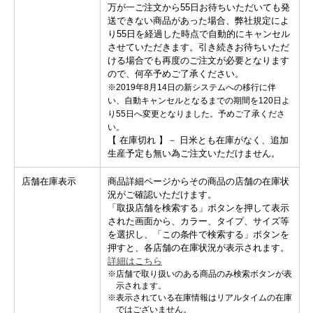
万が一ご注文から55日お待ちいただいても発
送できない商品があった場合、弊社規定によ
り55日を経過した時点で自動的にキャンセル
させていただきます。引き続きお待ちいただ
ける場合でも再度のご注文が必要となります
ので、何卒予めご了承ください。
※2019年8月14日の新システムへの移行に伴
い、自動キャンセルとなるまでの期間を120日よ
り55日へ変更となりました。予めご了承くださ
い。
【 在庫切れ 】－ 日米とも在庫がなく、追加
生産予定も無い為ご注文いただけません。
店舗在庫表示
商品詳細ページからその商品の店舗の在庫状
況がご確認いただけます。
「取扱店舗を検索する」ボタンを押して表示
された画面から、カラー、タイプ、サイズ等
を選択し、「この条件で検索する」ボタンを
押すと、各店舗の在庫状況が表示されます。
詳細はこちら
※店舗で取り扱いのある商品のみ検索ボタンが表
示されます。
※表示されている在庫情報はリアルタイムの在庫
ではございません。