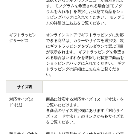
選択できるプルダウンメニューが表示されま
す。 モノグラムを希望される場合は[モノグ
ラムを入れる］を選択した状態で商品をショ
ッピングバッグに入れてください。 モノグラ
ムの詳細は
こちら
をご覧ください。
ギフトラッピン
オンラインストアでギフトラッピングに対応
グサービス
できる商品は、カラーやサイズを選択後、次
にギフトラッピングをプルダウンで選ぶ項目
が表示されます。 ギフトラッピングを希望さ
れる場合はいずれかを選択した状態で商品を
ショッピングバッグに入れてください。 ギフ
トラッピングの詳細は
こちら
をご覧くださ
い。
サイズ表
対応サイズ(ヌー
商品に対応する対応サイズ（ヌード寸法）を
ド寸法)
ご覧いただけます。
各商品のサイズ選択欄にあります「対応サイ
ズ（ヌード寸法）」のリンクから各サイズ表
をご覧ください。
商品サイズ(仕上
商品により商品サイズ（仕上がり寸法）の表