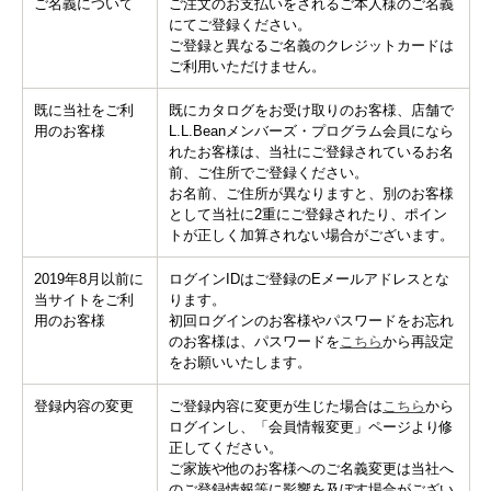
ご名義について
ご注文のお支払いをされるご本人様のご名義
にてご登録ください。
ご登録と異なるご名義のクレジットカードは
ご利用いただけません。
既に当社をご利
既にカタログをお受け取りのお客様、店舗で
用のお客様
L.L.Beanメンバーズ・プログラム会員になら
れたお客様は、当社にご登録されているお名
前、ご住所でご登録ください。
お名前、ご住所が異なりますと、別のお客様
として当社に2重にご登録されたり、ポイン
トが正しく加算されない場合がございます。
2019年8月以前に
ログインIDはご登録のEメールアドレスとな
当サイトをご利
ります。
用のお客様
初回ログインのお客様やパスワードをお忘れ
のお客様は、パスワードを
こちら
から再設定
をお願いいたします。
登録内容の変更
ご登録内容に変更が生じた場合は
こちら
から
ログインし、「会員情報変更」ページより修
正してください。
ご家族や他のお客様へのご名義変更は当社へ
のご登録情報等に影響を及ぼす場合がござい