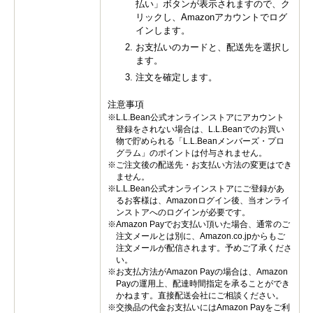
払い」ボタンが表示されますので、ク
リックし、Amazonアカウントでログ
インします。
お支払いのカードと、配送先を選択し
ます。
注文を確定します。
注意事項
※L.L.Bean公式オンラインストアにアカウント
登録をされない場合は、L.L.Beanでのお買い
物で貯められる「L.L.Beanメンバーズ・プロ
グラム」のポイントは付与されません。
※ご注文後の配送先・お支払い方法の変更はでき
ません。
※L.L.Bean公式オンラインストアにご登録があ
るお客様は、Amazonログイン後、当オンライ
ンストアへのログインが必要です。
※Amazon Payでお支払い頂いた場合、通常のご
注文メールとは別に、Amazon.co.jpからもご
注文メールが配信されます。予めご了承くださ
い。
※お支払方法がAmazon Payの場合は、Amazon
Payの運用上、配達時間指定を承ることができ
かねます。直接配送会社にご相談ください。
※交換品の代金お支払いにはAmazon Payをご利