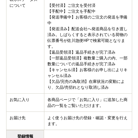
について
【受付済】ご注文を受付済
【手配中】ご注文を手配中
【発送準備中】お客様のご注文の発送を準備
中
【発送済み】配送会社へ発送商品を引き渡し
済み。しばらくすると表示されている荷物の
伝票番号が佐川急便HPで検索可能となりま
す。
【返品受領済】返品手続きが完了済み
【一部返品受領済】複数量ご購入の内、一部
数量についての返品手続きが完了済み
【キャンセル済】お客様のお申し出によりキ
ャンセル済み
【欠品/完売の為取消】在庫状況の変動によ
り、欠品/売切れとなり取消し済み
お気に入り
各商品ページで「お気に入り」に追加した商
品の一覧をご覧いただけます。
お届け先
よく使うお届け先の登録・確認・変更を行え
ます。
登録情報