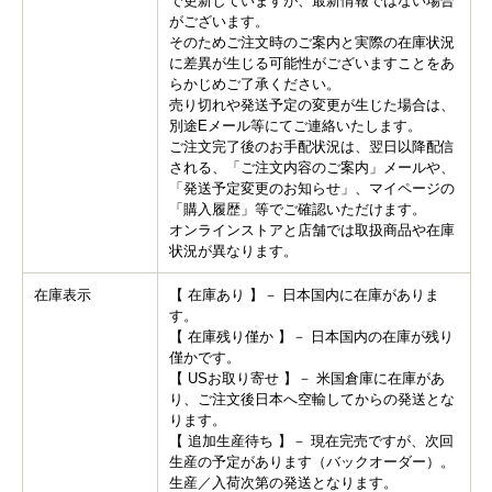
で更新していますが、最新情報ではない場合
がございます。
そのためご注文時のご案内と実際の在庫状況
に差異が生じる可能性がございますことをあ
らかじめご了承ください。
売り切れや発送予定の変更が生じた場合は、
別途Eメール等にてご連絡いたします。
ご注文完了後のお手配状況は、翌日以降配信
される、「ご注文内容のご案内」メールや、
「発送予定変更のお知らせ」、マイページの
「購入履歴」等でご確認いただけます。
オンラインストアと店舗では取扱商品や在庫
状況が異なります。
在庫表示
【 在庫あり 】－ 日本国内に在庫がありま
す。
【 在庫残り僅か 】－ 日本国内の在庫が残り
僅かです。
【 USお取り寄せ 】－ 米国倉庫に在庫があ
り、ご注文後日本へ空輸してからの発送とな
ります。
【 追加生産待ち 】－ 現在完売ですが、次回
生産の予定があります（バックオーダー）。
生産／入荷次第の発送となります。