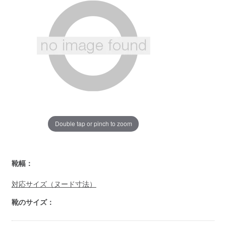
ペ
ー
ジ
の
リ
ン
ク。
Double tap or pinch to zoom
https://www.llbean.co.jp/mens/shoes/casual-
靴幅：
shoes/g/020000.html
対応サイズ（ヌード寸法）
靴のサイズ：