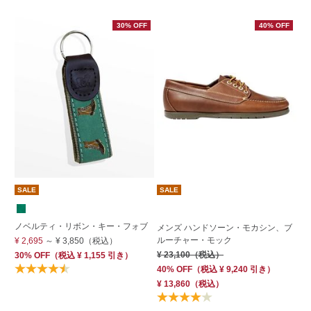
30% OFF
40% OFF
SALE
SALE
ノベルティ・リボン・キー・フォブ
メ
メンズ ハンドソーン・モカシン、ブ
ャ
ルーチャー・モック
¥ 2,695
～
¥ 3,850
（税込）
¥ 
¥ 23,100
（税込）
30% OFF
（
税込
¥ 1,155
引き）
40% OFF
（
税込
¥ 9,240
引き）
¥ 13,860
（税込）