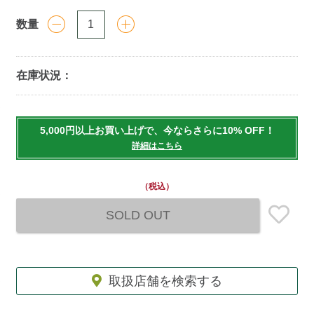
数量
在庫状況：
Add
to
5,000円以上お買い上げで、今ならさらに10% OFF！
cart
詳細はこちら
options
（税込）
SOLD OUT
取扱店舗を検索する