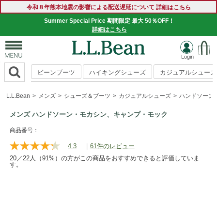
令和８年熊本地震の影響による配送遅延について
詳細はこちら
Summer Special Price 期間限定 最大 50％OFF！
詳細はこちら
ビーンブーツ
ハイキングシューズ
カジュアルシューズ
L.L.Bean
メンズ
シューズ＆ブーツ
カジュアルシューズ
ハンドソーン
メンズ ハンドソーン・モカシン、キャンプ・モック
https://www.llbean.co.jp/mens/shoes/casual-
商品番号：
shoes/g/020000.html
4.3
|
61件のレビュー
レ
ビ
20／22人（91%）の方がこの商品をおすすめできると評価していま
ュ
す。
ー
を
読
む.
同
じ