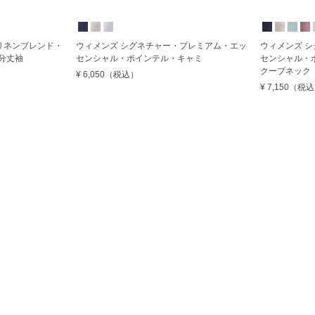
リネンブレンド・
ウィメンズ シグネチャー・プレミアム・エッ
ウィメンズ 
分丈袖
センシャル・ポインテル・キャミ
センシャル・
クープネック
¥ 6,050
（税込）
¥ 7,150
（税込