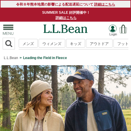
令和８年熊本地震の影響による配送遅延について
詳細はこちら
SUMMER SALE 好評開催中！
詳細はこちら
メンズ
ウィメンズ
キッズ
アウトドア
フット
L.L.Bean
Leading the Field in Fleece