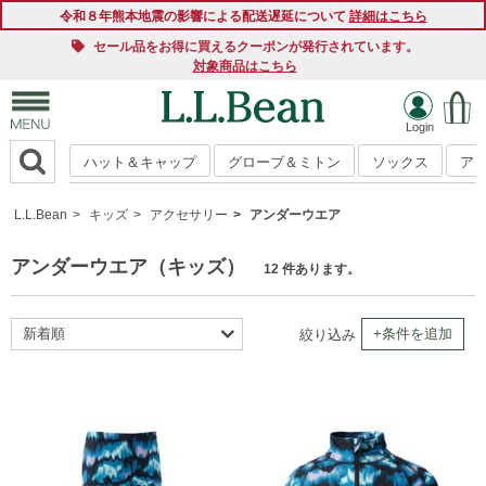
令和８年熊本地震の影響による配送遅延について
詳細はこちら
セール品をお得に買えるクーポンが発行されています。
対象商品はこちら
ハット＆キャップ
グローブ＆ミトン
ソックス
ア
L.L.Bean
キッズ
アクセサリー
アンダーウエア
アンダーウエア（キッズ）
12 件あります。
新着順
+条件を追加
絞り込み
おすすめ順
商品名順
価格の安い順
価格の高い順