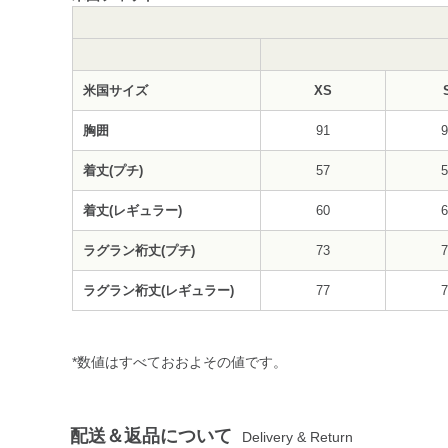
米国サイズ
XS
胸囲
91
9
着丈(プチ)
57
5
着丈(レギュラー)
60
6
ラグラン裄丈(プチ)
73
7
ラグラン裄丈(レギュラー)
77
7
*数値はすべておおよその値です。
配送＆返品について
Delivery & Return