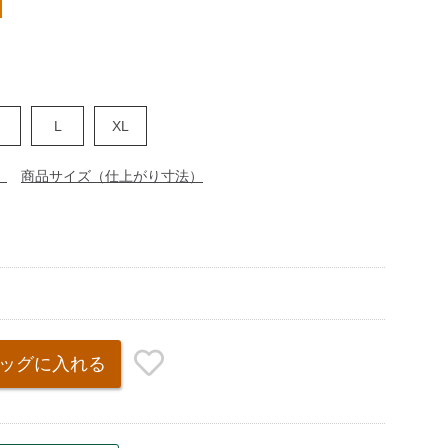
M
L
XL
）
商品サイズ（仕上がり寸法）
ッグ
に入れる