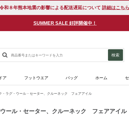
令和８年熊本地震の影響による配送遅延について
詳細はこち
ストア・カタログで1回のご注文金額合計
SUMMER SALE 好評開催中！
￥5,000
（税込）
以上
検索
ドア
フットウエア
バッグ
ホーム
セ
ク・ラグ・ウール・セーター、クルーネック フェアアイル
・ウール・セーター、クルーネック フェアアイル
ml