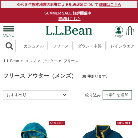
令和８年熊本地震の影響による配送遅延について
詳細はこちら
SUMMER SALE 好評開催中！
詳細はこちら
カジュアル
フリース
ダウン・中綿
レインウエア
L.L.Bean
メンズ
アウター
フリース
フリース アウター（メンズ）
38 件あります。
おすすめ順
+条件を追加
絞り込み
新着順
商品名順
価格の安い順
50% OFF
50% OFF
価格の高い順