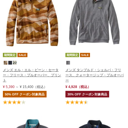
期間限定
SALE
期間限定
SALE
メンズ エル・エル・ビーン・セータ
メンズ タンブルド・シェルパ・フリ
ー・フリース・プルオーバー、プリン
ース、クォータージップ・プルオーバ
ト
ー
¥ 5,390
～
¥ 15,400
（税込）
¥ 4,928
（税込）
50% OFF クーポン対象商品
30% OFF クーポン対象商品