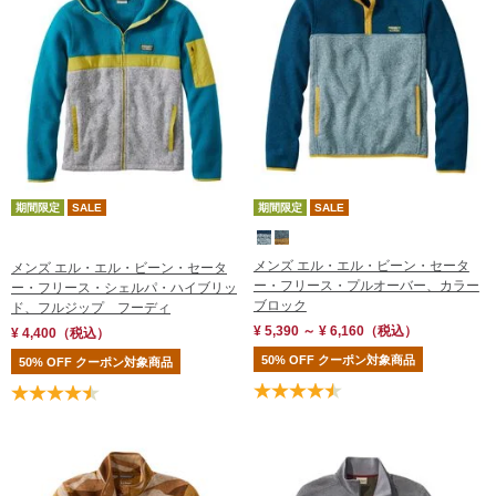
レビュー評価順
売れてる順
在庫順
期間限定
SALE
期間限定
SALE
メンズ エル・エル・ビーン・セータ
メンズ エル・エル・ビーン・セータ
ー・フリース・プルオーバー、カラー
ー・フリース・シェルパ・ハイブリッ
ブロック
ド、フルジップ フーディ
¥ 5,390 ～ ¥ 6,160
（税込）
¥ 4,400
（税込）
50% OFF クーポン対象商品
50% OFF クーポン対象商品