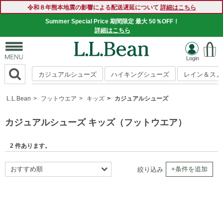
令和８年熊本地震の影響による配送遅延について
詳細はこちら
Summer Special Price 期間限定 最大 50％OFF！
詳細はこちら
カジュアルシューズ
ハイキングシューズ
レイン＆スノ
L.L.Bean
フットウエア
キッズ
カジュアルシューズ
カジュアルシューズ キッズ（フットウエア）
2 件あります。
おすすめ順
+条件を追加
絞り込み
新着順
商品名順
価格の安い順