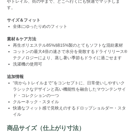
やトレイル、街の中まで、どこへ行くにも快適でマッチしま
す。
サイズ＆フィット
全体にゆったりめのフィット
素材＆ケア方法
再生ポリエステル85%/綿15%製のとてもソフトな混紡素材
コットンの最大4倍の速さで水分を発散するドライリリース®
テクノロジーにより、蒸し暑い季節もドライに過ごせます
洗濯機の使用可
追加情報
“街からトレイルまで”をコンセプトに、日常使いしやすいク
ラシックなデザインと高い機能性を融合したマウンテンサイ
ド・コレクションの一つ
クルーネック・スタイル
快適なフィット感で見映えのするドロップショルダー・スタ
イル
商品サイズ（仕上がり寸法）