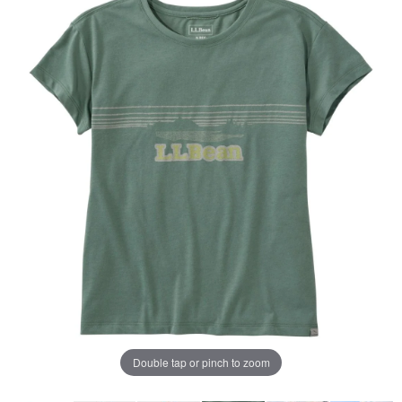
じ
ペ
ー
ジ
の
リ
ン
ク。
Double tap or pinch to zoom