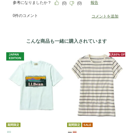
こんな商品も一緒に購入されています
JAPAN
最大60% OFF
EDITION
期
期間限定
期間限定
SALE