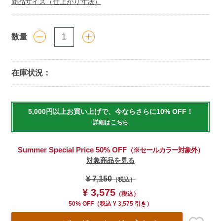
商品サイズ（仕上がり寸法）
数量
在庫状況：
Add
to
5,000円以上お買い上げで、今ならさらに10% OFF！
cart
詳細はこちら
options
Summer Special Price 50% OFF
（※セールカラー対象外）
対象商品を見る
¥ 7,150
（税込）
¥ 3,575
（税込）
50% OFF
（
税込
¥ 3,575 引き）