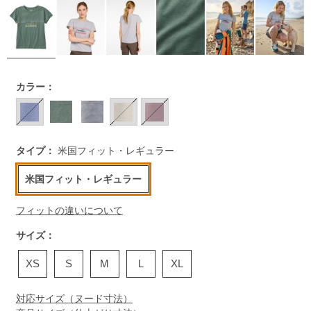
https://www.llbean.co.jp/womens/tops/tshirts-
カラー：
short/g/P5871924.html
タイプ：
米国フィット・レギュラー
米国フィット・レギュラー
フィットの違いについて
サイズ：
XS
S
M
L
XL
対応サイズ（ヌード寸法）