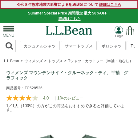
令和８年熊本地震の影響による配送遅延について
詳細はこちら
Summer Special Price 期間限定 最大 50％OFF！
詳細はこちら
カジュアルシャツ
サマートップス
ポロシャツ
T
L.L.Bean
ウィメンズ
トップス
Tシャツ・カットソー（半袖・袖なし）
ウィメンズ マウンテンサイド・クルーネック・ティ、半袖 グ
ラフィック
https://www.llbean.co.jp/womens/tops/tshirts-
商品番号：TC528526
short/g/P5871924.html
4.0
|
1件のレビュー
レ
ビ
1／1人（100%）の方がこの商品をおすすめできると評価していま
ュ
す。
ー
を
読
む.
同