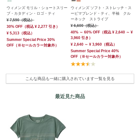
ウ
ウィメンズ モリル・ショートスリー
ウィメンズ ソフト・ストレッチ・ス
ト
ブ・カタディン・ロゴ・ティ
ーピマブレンド・ティ、半袖 クル
ーネック ストライプ
¥ 
¥ 7,590
（税込）
¥ 6,600
（税込）
50
30% OFF
（
税込
¥ 2,277
引き）
40% ～ 60% OFF
（
税込
¥ 2,640 ～ ¥
¥ 
¥ 5,313
（税込）
3,960 引き）
Su
Summer Special Price 30%
¥ 2,640 ～ ¥ 3,960
（税込）
OF
OFF
（※セールカラー対象外）
Summer Special Price 40%
OFF
（※セールカラー対象外）
こんな商品も一緒に購入されています一覧を見る
最近見た商品