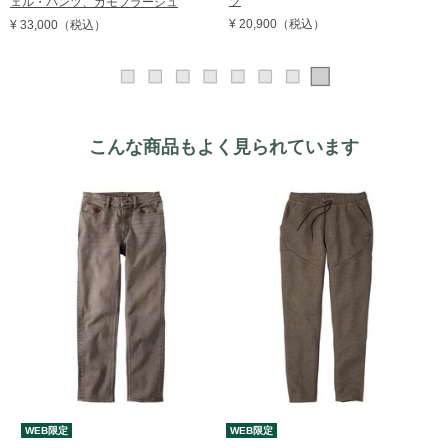
ツ
ェル・パンツ、カモフラージュ
¥ 20,900
（税込）
¥ 33,000
（税込）
こんな商品もよく見られています
WEB限定
WEB限定
W