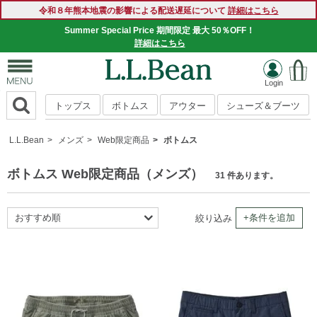
令和８年熊本地震の影響による配送遅延について
詳細はこちら
Summer Special Price 期間限定 最大 50％OFF！
詳細はこちら
トップス
ボトムス
アウター
シューズ＆ブーツ
L.L.Bean
メンズ
Web限定商品
ボトムス
ボトムス Web限定商品（メンズ）
31 件あります。
おすすめ順
+条件を追加
絞り込み
新着順
商品名順
価格の安い順
価格の高い順