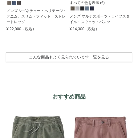
すべての色を表示 (6)
メンズ シグネチャー・ヘリテージ・
メ
デニム、スリム・フィット ストレ
メンズ マルチスポーツ・ライフスタ
コ
ートレッグ
イル・スウェットパンツ
ッ
¥ 22,000
（税込）
¥ 14,300
（税込）
¥ 
こんな商品もよく見られています一覧を見る
おすすめ商品