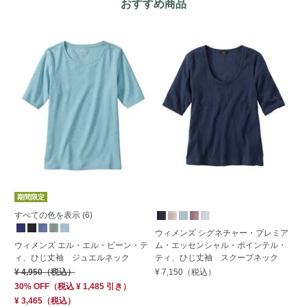
おすすめ商品
期間限定
すべての色を表示 (6)
す
ウィメンズ シグネチャー・プレミア
ウィメンズ エル・エル・ビーン・テ
ム・エッセンシャル・ポインテル・
ウ
ィ、ひじ丈袖 ジュエルネック
ティ、ひじ丈袖 スクープネック
ー
ー
¥ 4,950
（税込）
¥ 7,150
（税込）
¥ 
30% OFF
（
税込
¥ 1,485
引き）
¥ 3,465
（税込）