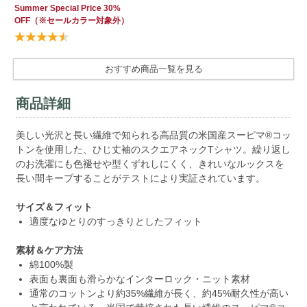
Summer Special Price 30%
OFF
（※セールカラー対象外）
おすすめ商品一覧を見る
商品詳細
美しい光沢と長い繊維で知られる高品質の米国産スーピマ®コッ
トンを使用した、ひじ丈袖のスクエアネックTシャツ。繰り返し
のお洗濯にも色褪せや型くずれしにくく、きれいなルックスを
長い間キープすることがテストにより実証されています。
サイズ＆フィット
適度なゆとりのすっきりとしたフィット
素材＆ケア方法
綿100%製
表面も裏面も滑らかなインターロック・ニット素材
通常のコットンより約35%繊維が長く、約45%耐久性が高い