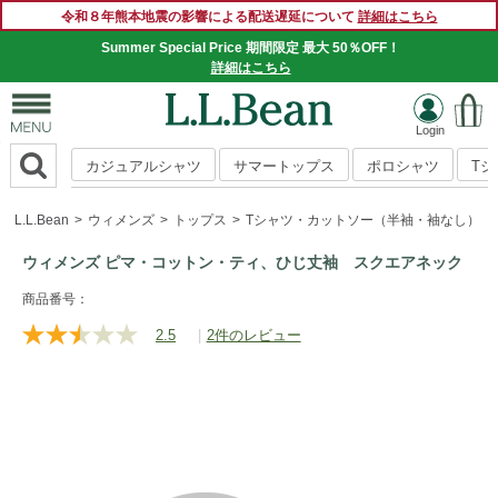
令和８年熊本地震の影響による配送遅延について
詳細はこちら
Summer Special Price 期間限定 最大 50％OFF！
詳細はこちら
カジュアルシャツ
サマートップス
ポロシャツ
T
L.L.Bean
ウィメンズ
トップス
Tシャツ・カットソー（半袖・袖なし）
ウィメンズ ピマ・コットン・ティ、ひじ丈袖 スクエアネック
https://www.llbean.co.jp/womens/tops/tshirts-
商品番号：
short/g/P129287.html
2.5
|
2件のレビュー
レ
ビ
ュ
ー
を
読
む.
同
じ