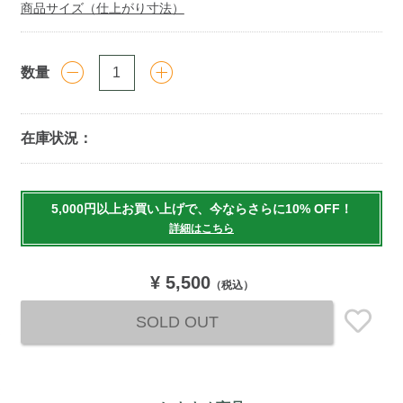
商品サイズ（仕上がり寸法）
数量
在庫状況：
Add
to
5,000円以上お買い上げで、今ならさらに10% OFF！
cart
詳細はこちら
options
¥ 5,500
（税込）
SOLD OUT