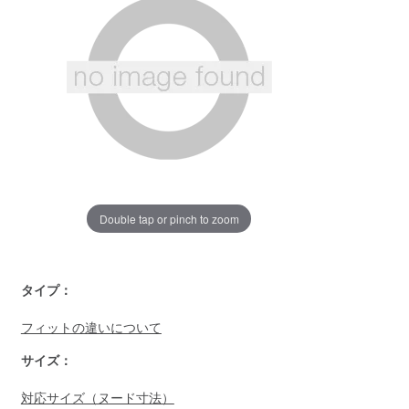
ペ
ー
ジ
の
リ
ン
ク。
Double tap or pinch to zoom
https://www.llbean.co.jp/womens/tops/tshirts-
タイプ：
short/g/P129287.html
フィットの違いについて
サイズ：
対応サイズ（ヌード寸法）