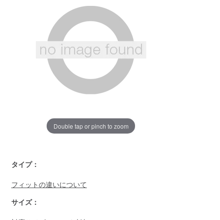
ー
ジ
の
リ
ン
ク。
Double tap or pinch to zoom
https://www.llbean.co.jp/womens/tops/sweatshirts/g/P13020
タイプ：
フィットの違いについて
サイズ：