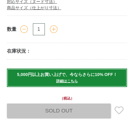
対応サイズ（ヌード寸法）
商品サイズ（仕上がり寸法）
数量
在庫状況：
Add
to
5,000円以上お買い上げで、今ならさらに10% OFF！
cart
詳細はこちら
options
（税込）
SOLD OUT