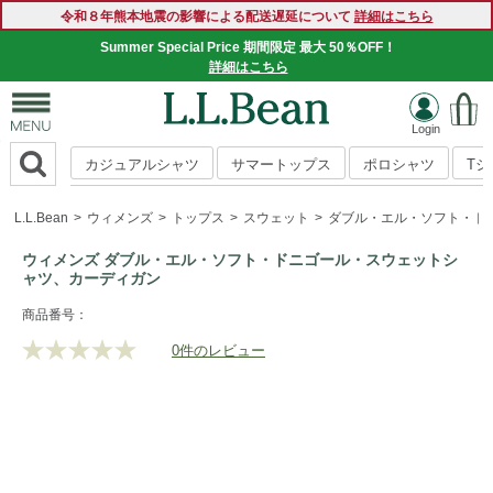
令和８年熊本地震の影響による配送遅延について
詳細はこちら
Summer Special Price 期間限定 最大 50％OFF！
詳細はこちら
カジュアルシャツ
サマートップス
ポロシャツ
T
L.L.Bean
ウィメンズ
トップス
スウェット
ダブル・エル・ソフト・ド
ウィメンズ ダブル・エル・ソフト・ドニゴール・スウェットシ
ャツ、カーディガン
https://www.llbean.co.jp/womens/tops/sweatshirts/g/P130205
商品番号：
0件のレビュー
評
価
値
な
し.
同
じ
ペ