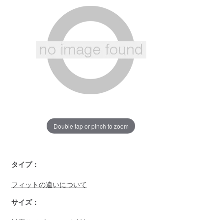
ー
ジ
の
リ
ン
ク。
Double tap or pinch to zoom
https://www.llbean.co.jp/womens/tops/sweater/g/P126038.ht
タイプ：
フィットの違いについて
サイズ：