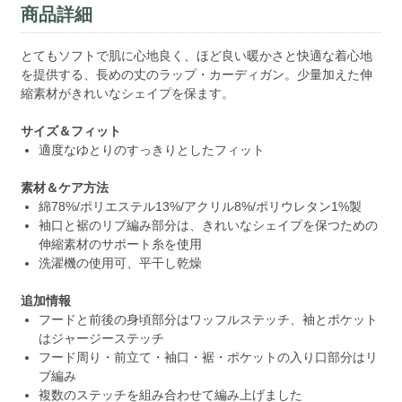
商品詳細
とてもソフトで肌に心地良く、ほど良い暖かさと快適な着心地
を提供する、長めの丈のラップ・カーディガン。少量加えた伸
縮素材がきれいなシェイプを保ます。
サイズ＆フィット
適度なゆとりのすっきりとしたフィット
素材＆ケア方法
綿78%/ポリエステル13%/アクリル8%/ポリウレタン1%製
袖口と裾のリブ編み部分は、きれいなシェイプを保つための
伸縮素材のサポート糸を使用
洗濯機の使用可、平干し乾燥
追加情報
フードと前後の身頃部分はワッフルステッチ、袖とポケット
はジャージーステッチ
フード周り・前立て・袖口・裾・ポケットの入り口部分はリ
ブ編み
複数のステッチを組み合わせて編み上げました