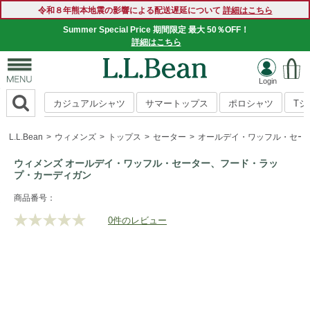
令和８年熊本地震の影響による配送遅延について
詳細はこちら
Summer Special Price 期間限定 最大 50％OFF！
詳細はこちら
カジュアルシャツ
サマートップス
ポロシャツ
T
L.L.Bean
ウィメンズ
トップス
セーター
オールデイ・ワッフル・セー
ウィメンズ オールデイ・ワッフル・セーター、フード・ラッ
プ・カーディガン
https://www.llbean.co.jp/womens/tops/sweater/g/P126038.ht
商品番号：
0件のレビュー
評
価
値
な
し.
同
じ
ペ