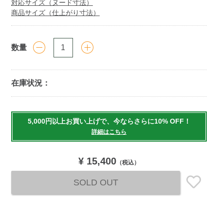
対応サイズ（ヌード寸法）
商品サイズ（仕上がり寸法）
数量
在庫状況：
Add
to
5,000円以上お買い上げで、今ならさらに10% OFF！
cart
詳細はこちら
options
¥ 15,400
（税込）
SOLD OUT