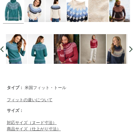
https://www.llbean.co.jp/womens/tops/sweater/g/P124470.ht
タイプ：
米国フィット・トール
フィットの違いについて
サイズ：
対応サイズ（ヌード寸法）
商品サイズ（仕上がり寸法）