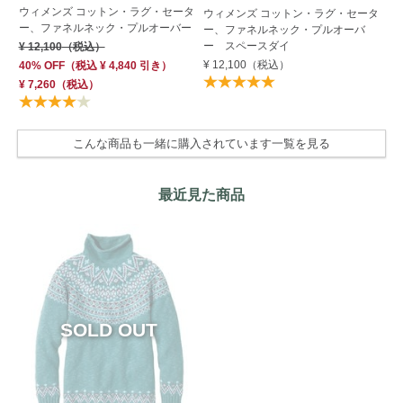
ウィメンズ コットン・ラグ・セータ
ウ
ウィメンズ コットン・ラグ・セータ
ー、ファネルネック・プルオーバー
ケ
ー、ファネルネック・プルオーバ
ク
ー スペースダイ
¥ 12,100
（税込）
¥ 
¥ 12,100
（税込）
40% OFF
（
税込
¥ 4,840
引き）
¥ 7,260
（税込）
こんな商品も一緒に購入されています一覧を見る
最近見た商品