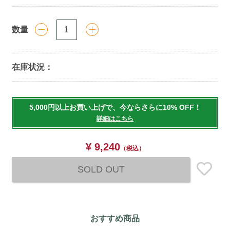
数量
在庫状況：
Add
to
5,000円以上お買い上げで、今ならさらに10% OFF！
cart
詳細はこちら
options
¥ 9,240
（税込）
SOLD OUT
おすすめ商品