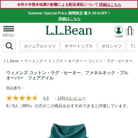
令和８年熊本地震の影響による配送遅延について
詳細はこちら
Summer Special Price 期間限定 最大 50％OFF！
詳細はこちら
カジュアルシャツ
サマートップス
ポロシャツ
T
L.L.Bean
ウィメンズ
トップス
セーター
コットン・ラグ・セーター、
ウィメンズ コットン・ラグ・セーター、ファネルネック・プル
オーバー フェアアイル
https://www.llbean.co.jp/womens/tops/sweater/g/P124470.ht
商品番号：
4.6
|
14件のレビュー
レ
ビ
8／9人（89%）の方がこの商品をおすすめできると評価しています。
ュ
ー
を
読
む.
同