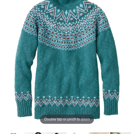
じ
ペ
ー
ジ
の
リ
ン
ク。
Double tap or pinch to zoom