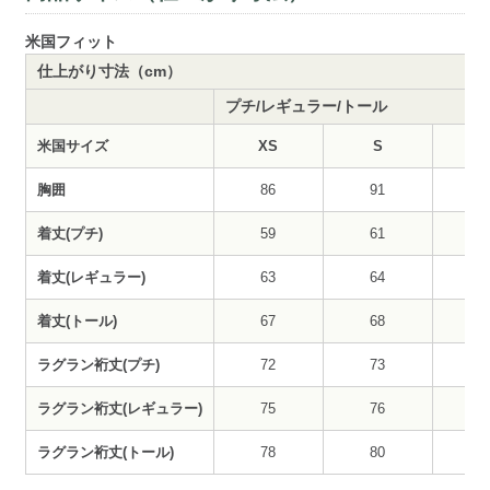
米国フィット
仕上がり寸法（cm）
プチ/レギュラー/トール
米国サイズ
XS
S
胸囲
86
91
9
着丈(プチ)
59
61
6
着丈(レギュラー)
63
64
6
着丈(トール)
67
68
7
ラグラン裄丈(プチ)
72
73
7
ラグラン裄丈(レギュラー)
75
76
7
ラグラン裄丈(トール)
78
80
8