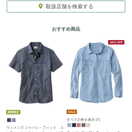
取扱店舗を検索する
おすすめ商品
30% OFF
SALE
期間限定
すべての色を表示 (7)
ウ
ウィメンズ ジャパン・フィット コ