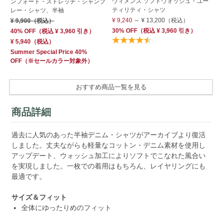
ウィメンズ ソフトウォッシュ・ユー
ツ
ンフォート・ストレッチ・シャンブ
ティリティ・シャツ
レー・シャツ、半袖
¥ 
¥ 9,240
～
¥ 13,200
（税込）
¥ 9,900
（税込）
30% OFF
（
税込
¥ 3,960
引き）
40% OFF
（
税込
¥ 3,960
引き）
¥ 5,940
（税込）
Summer Special Price 40%
OFF
（※セールカラー対象外）
おすすめ商品一覧を見る
商品詳細
過去に人気のあった半袖デニム・シャツがアーカイブより復活
しました。丈夫ながらも軽量なコットン・デニム素材を使用し
アップデート、ウォッシュ加工によりソフトでこなれた風合い
を実現しました。一枚での着用はもちろん、レイヤリングにも
最適です。
サイズ＆フィット
全体にゆったりめのフィット