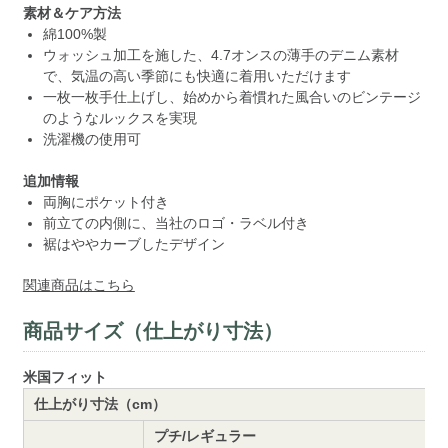
素材＆ケア方法
綿100%製
ウォッシュ加工を施した、4.7オンスの薄手のデニム素材
で、気温の高い季節にも快適に着用いただけます
一枚一枚手仕上げし、始めから着慣れた風合いのビンテージ
のようなルックスを実現
洗濯機の使用可
追加情報
両胸にポケット付き
前立ての内側に、当社のロゴ・ラベル付き
裾はややカーブしたデザイン
関連商品はこちら
商品サイズ（仕上がり寸法）
米国フィット
仕上がり寸法（cm）
プチ/レギュラー