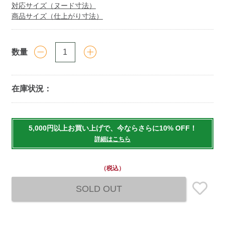
対応サイズ（ヌード寸法）
商品サイズ（仕上がり寸法）
数量
在庫状況：
Add
to
5,000円以上お買い上げで、今ならさらに10% OFF！
cart
詳細はこちら
options
（税込）
SOLD OUT