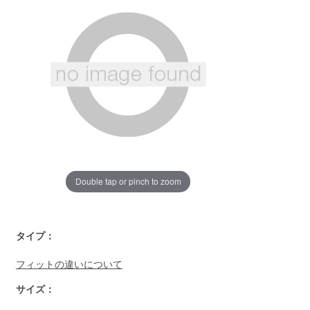
じ
ペ
ー
ジ
の
リ
ン
ク。
Double tap or pinch to zoom
https://www.llbean.co.jp/womens/tops/casual-
タイプ：
shirts/g/P128232.html
フィットの違いについて
サイズ：