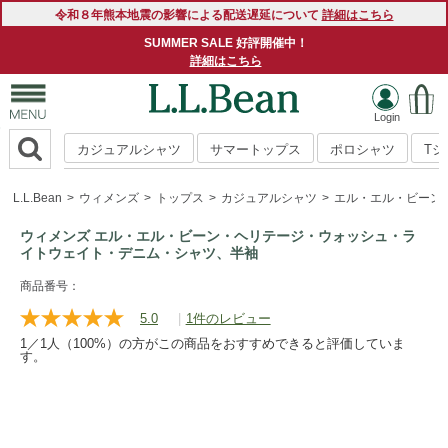
令和８年熊本地震の影響による配送遅延について
詳細はこちら
SUMMER SALE 好評開催中！
詳細はこちら
カジュアルシャツ
サマートップス
ポロシャツ
T
L.L.Bean
ウィメンズ
トップス
カジュアルシャツ
エル・エル・ビーン
ウィメンズ エル・エル・ビーン・ヘリテージ・ウォッシュ・ラ
イトウェイト・デニム・シャツ、半袖
https://www.llbean.co.jp/womens/tops/casual-
商品番号：
shirts/g/P128232.html
5.0
|
1件のレビュー
レ
ビ
1／1人（100%）の方がこの商品をおすすめできると評価していま
ュ
す。
ー
を
読
む.
同