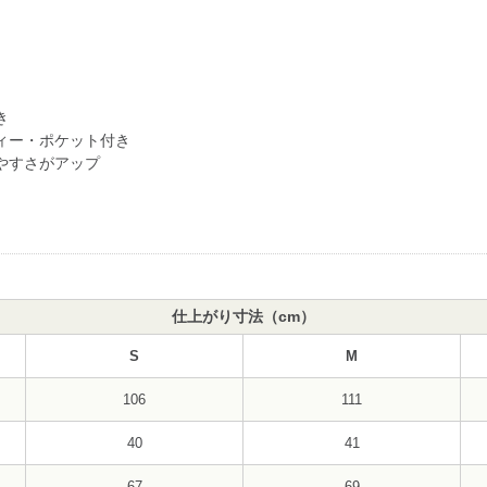
き
ィー・ポケット付き
やすさがアップ
仕上がり寸法（cm）
S
M
106
111
40
41
67
69