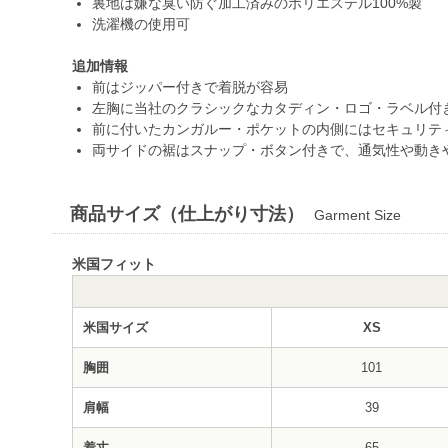
裏地は嫌な臭い防ぐ加工済みのポリエステル100%製
洗濯機の使用可
追加情報
前はジッパー付きで着脱が容易
左胸に当社のクラシックなカタディン・ロゴ・ラベル付
前に付いたカンガルー・ポケットの内側にはセキュリテ
両サイドの裾はスナップ・ボタン付きで、通気性や動き
商品サイズ（仕上がり寸法）
Garment Size
米国フィット
米国サイズ
XS
胸囲
101
肩幅
39
着丈
65