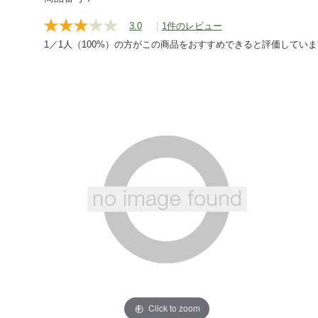
shirts/g/P121609.html
3.0
|
1件のレビュー
レ
ビ
1／1人（100%）の方がこの商品をおすすめできると評価してい
ュ
ー
を
読
む.
同
じ
ペ
ー
ジ
の
リ
ン
ク。
Click to zoom