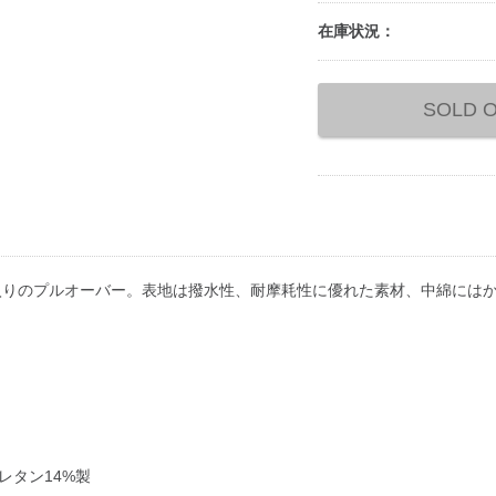
在庫状況：
Add
to
SOLD 
cart
options
入りのプルオーバー。表地は撥水性、耐摩耗性に優れた素材、中綿にはか
レタン14%製