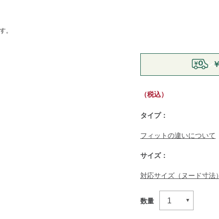
ます。
https://www.llbean.co.jp
￥
shirts/g/P121609.html
（税込）
タイプ：
フィットの違いについて
サイズ：
対応サイズ（ヌード寸法
数量