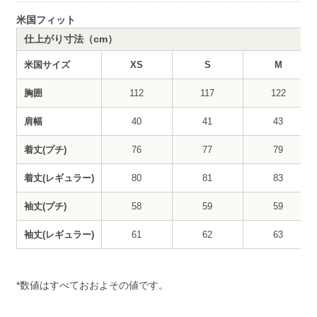
米国フィット
仕上がり寸法（cm）
米国サイズ
XS
S
M
胸囲
112
117
122
肩幅
40
41
43
着丈(プチ)
76
77
79
着丈(レギュラー)
80
81
83
袖丈(プチ)
58
59
59
袖丈(レギュラー)
61
62
63
*数値はすべておおよその値です。