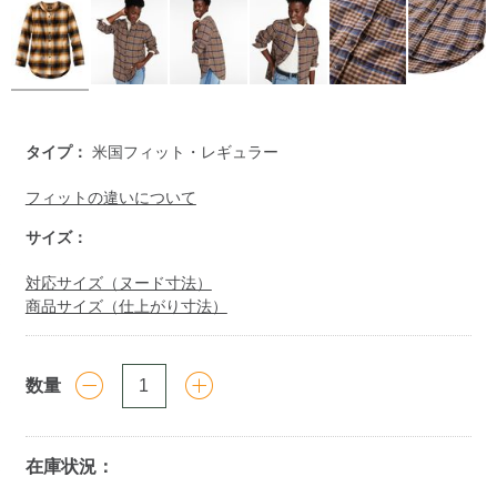
https://www.llbean.co.jp/womens/signature/shirts/g/P200101
タイプ：
米国フィット・レギュラー
フィットの違いについて
サイズ：
対応サイズ（ヌード寸法）
商品サイズ（仕上がり寸法）
数量
在庫状況：