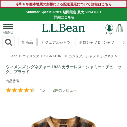
令和８年熊本地震の影響による配送遅延について
詳細はこちら
Summer Special Price 期間限定 最大 50％OFF！
詳細はこちら
新商品
カジュアルシャツ
ポロシャツ＆Tシャツ
ア
L.L.Bean
ウィメンズ
SIGNATURE
カジュアルシャツ
シグネチャー 1
ウィメンズ シグネチャー 1933 カラーレス・シャミー・チュニッ
ク、プラッド
https://www.llbean.co.jp/womens/signature/shirts/g/P200101
商品番号：
4.5
|
2件のレビュー
レ
ビ
ュ
ー
を
読
む.
同