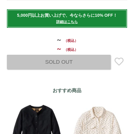
Add
to
5,000円以上お買い上げで、今ならさらに10% OFF！
cart
詳細はこちら
options
～
（税込）
～
（税込）
SOLD OUT
おすすめ商品