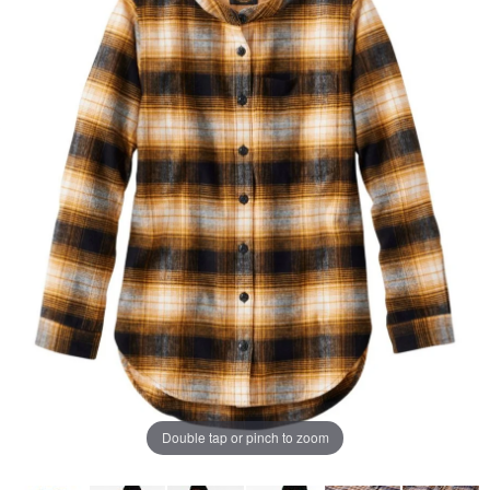
じ
ペ
ー
ジ
の
リ
ン
ク。
Double tap or pinch to zoom