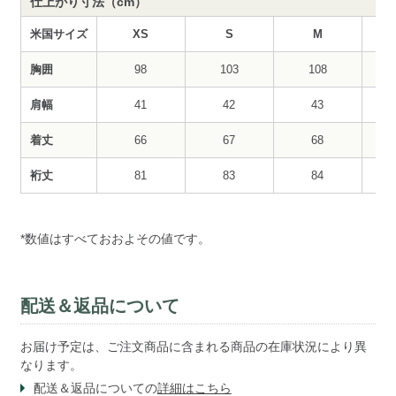
仕上がり寸法（cm）
米国サイズ
XS
S
M
胸囲
98
103
108
肩幅
41
42
43
着丈
66
67
68
裄丈
81
83
84
*数値はすべておおよその値です。
配送＆返品について
お届け予定は、ご注文商品に含まれる商品の在庫状況により異
なります。
配送＆返品についての
詳細はこちら