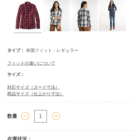
https://www.llbean.co.jp/womens/signature/shirts/g/P125816
タイプ：
米国フィット・レギュラー
フィットの違いについて
サイズ：
対応サイズ（ヌード寸法）
商品サイズ（仕上がり寸法）
数量
在庫状況：