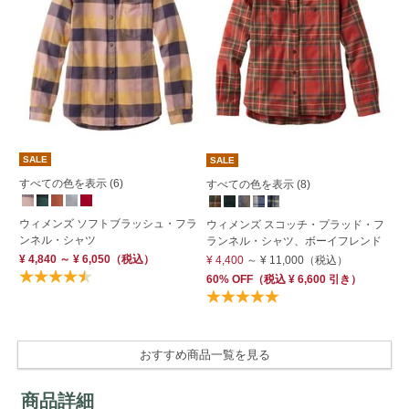
SALE
S
SALE
すべての色を表示 (6)
すべての色を表示 (8)
ウ
ウィメンズ ソフトブラッシュ・フラ
ラ
ウィメンズ スコッチ・プラッド・フ
ンネル・シャツ
プ
ランネル・シャツ、ボーイフレンド
¥ 4,840 ～ ¥ 6,050
（税込）
¥ 
¥ 4,400
～
¥ 11,000
（税込）
60% OFF
（
税込
¥ 6,600
引き）
おすすめ商品一覧を見る
商品詳細