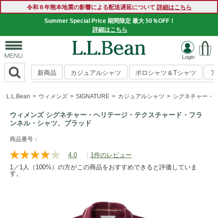
令和８年熊本地震の影響による配送遅延について
詳細はこちら
Summer Special Price 期間限定 最大 50％OFF！
詳細はこちら
新商品
カジュアルシャツ
ポロシャツ＆Tシャツ
ア
L.L.Bean
ウィメンズ
SIGNATURE
カジュアルシャツ
シグネチャー・
ウィメンズ シグネチャー・ヘリテージ・テクスチャード・フラ
ンネル・シャツ、プラッド
https://www.llbean.co.jp/womens/signature/shirts/g/P125816
商品番号：
4.0
|
1件のレビュー
レ
ビ
1／1人（100%）の方がこの商品をおすすめできると評価していま
ュ
す。
ー
を
読
む.
同