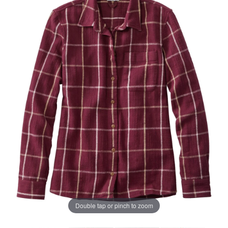
じ
ペ
ー
ジ
の
リ
ン
ク。
Double tap or pinch to zoom