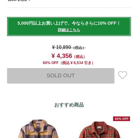
Add
to
5,000円以上お買い上げで、今ならさらに10% OFF！
cart
詳細はこちら
options
¥ 10,890
（税込）
¥ 4,356
（税込）
60% OFF
（
税込
¥ 6,534 引き）
SOLD OUT
おすすめ商品
60% OFF