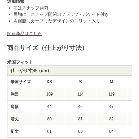
追加情報
前はスナップ開閉
両胸に、スナップ開閉のフラップ・ポケット付き
両裾脇にカーブしたデザインのスリット入り
関連商品はこちら
商品サイズ（仕上がり寸法）
米国フィット
仕上がり寸法（cm）
米国サイズ
XS
S
M
胸囲
109
114
119
肩幅
44
46
47
着丈
80
81
82
裄丈
81
83
84