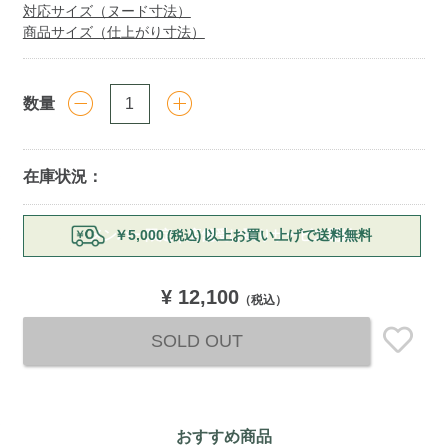
対応サイズ（ヌード寸法）
商品サイズ（仕上がり寸法）
数量
在庫状況：
Add
￥5,000
以上お買い上げで送料無料
(税込)
to
cart
options
¥ 12,100
（税込）
SOLD OUT
おすすめ商品