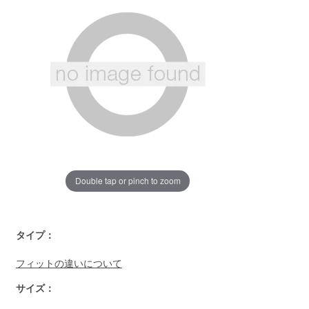
じ
ペ
ー
ジ
の
リ
ン
ク。
Double tap or pinch to zoom
https://www.llbean.co.jp/womens/signature/shirts/g/P125815
タイプ：
フィットの違いについて
サイズ：