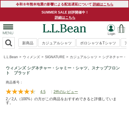
令和８年熊本地震の影響による配送遅延について
詳細はこちら
SUMMER SALE 好評開催中！
詳細はこちら
新商品
カジュアルシャツ
ポロシャツ＆Tシャツ
ア
L.L.Bean
ウィメンズ
SIGNATURE
カジュアルシャツ
シグネチャー・
ウィメンズ シグネチャー・シャミー・シャツ、スナップフロン
ト プラッド
https://www.llbean.co.jp/womens/signature/shirts/g/P125815
商品番号：
4.5
|
2件のレビュー
レ
ビ
2／2人（100%）の方がこの商品をおすすめできると評価していま
ュ
す。
ー
を
読
む.
同