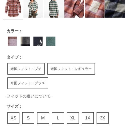
https://www.llbean.co.jp/womens/signature/shirts/g/P118673
カラー：
タイプ：
米国フィット・プチ
米国フィット・レギュラー
米国フィット・プラス
フィットの違いについて
サイズ：
XS
S
M
L
XL
1X
3X