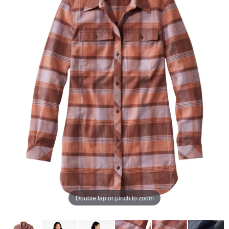
ペ
ー
ジ
の
リ
ン
ク。
Double tap or pinch to zoom