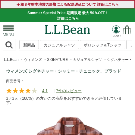
令和８年熊本地震の影響による配送遅延について
詳細はこちら
Summer Special Price 期間限定 最大 50％OFF！
詳細はこちら
新商品
カジュアルシャツ
ポロシャツ＆Tシャツ
ア
L.L.Bean
ウィメンズ
SIGNATURE
カジュアルシャツ
シグネチャー・
ウィメンズ シグネチャー・シャミー・チュニック、プラッド
https://www.llbean.co.jp/womens/signature/shirts/g/P118673.
商品番号：
4.1
|
7件のレビュー
レ
ビ
3／3人（100%）の方がこの商品をおすすめできると評価していま
ュ
す。
ー
を
読
む.
同
じ