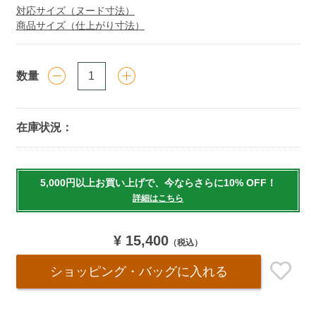
対応サイズ（ヌード寸法）
商品サイズ（仕上がり寸法）
数量
在庫状況：
Add
to
5,000円以上お買い上げで、今ならさらに10% OFF！
cart
詳細はこちら
options
¥ 15,400
（税込）
ショッピング・バッグ
に入れる