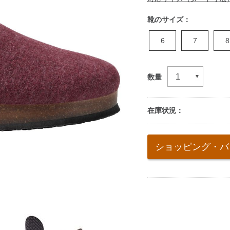
靴のサイズ：
6
7
8
数量
在庫状況：
Add
to
ショッピング・バ
cart
options