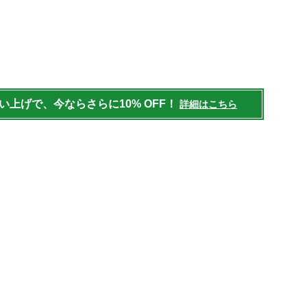
/womens/shoes/slippers/g/P112639.html
買い上げで、今ならさらに10% OFF！
詳細はこちら
）