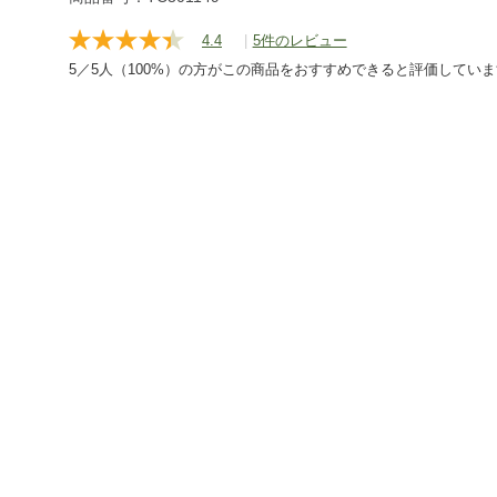
4.4
|
5件のレビュー
レ
ビ
5／5人（100%）の方がこの商品をおすすめできると評価してい
ュ
ー
を
読
む.
同
じ
ペ
ー
ジ
の
リ
ン
ク。