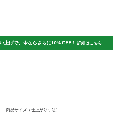
/womens/bottoms/short-
買い上げで、今ならさらに10% OFF！
詳細はこちら
）
商品サイズ（仕上がり寸法）