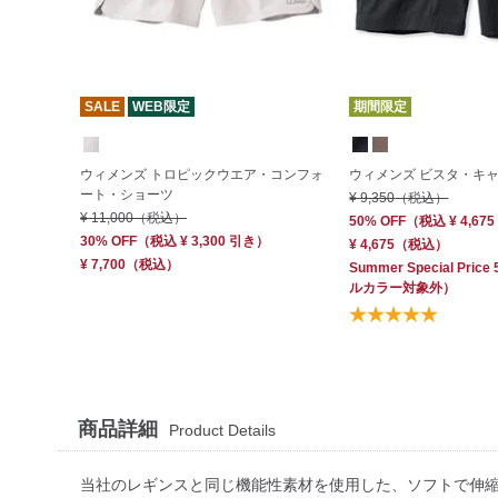
SALE
WEB限定
期間限定
ウィメンズ トロピックウエア・コンフォ
ウィメンズ ビスタ・キ
ート・ショーツ
¥ 9,350
（税込）
¥ 11,000
（税込）
50% OFF
（
税込
¥ 4,675
30% OFF
（
税込
¥ 3,300
引き）
¥ 4,675
（税込）
¥ 7,700
（税込）
Summer Special Price
ルカラー対象外）
商品詳細
Product Details
当社のレギンスと同じ機能性素材を使用した、ソフトで伸縮