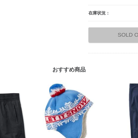
在庫状況：
Add
to
SOLD 
cart
options
おすすめ商品