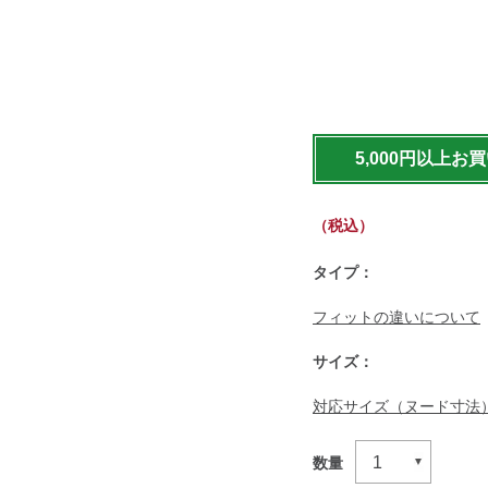
https://www.llbean.co.jp
bottoms/g/P129267.html
5,000円以上お
（税込）
タイプ：
フィットの違いについて
サイズ：
対応サイズ（ヌード寸法
数量