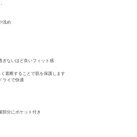
す。
や浅め
過ぎないほど良いフィット感
倍多く遮断することで肌を保護します
ドライで快適
腿部分にポケット付き