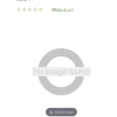
bottoms/g/P129267.html
0件のレビュー
評
価
値
な
し.
同
じ
ペ
ー
ジ
の
リ
ン
ク。
Click to zoom