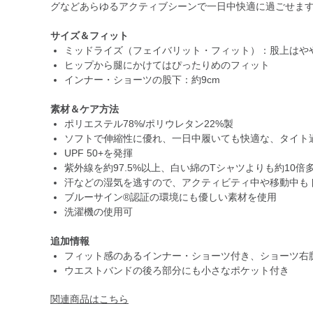
グなどあらゆるアクティブシーンで一日中快適に過ごせま
サイズ＆フィット
ミッドライズ（フェイバリット・フィット）：股上はや
ヒップから腿にかけてはぴったりめのフィット
インナー・ショーツの股下：約9cm
素材＆ケア方法
ポリエステル78%/ポリウレタン22%製
ソフトで伸縮性に優れ、一日中履いても快適な、タイト
UPF 50+を発揮
紫外線を約97.5%以上、白い綿のTシャツよりも約10
汗などの湿気を逃すので、アクティビティ中や移動中も
ブルーサイン®認証の環境にも優しい素材を使用
洗濯機の使用可
追加情報
フィット感のあるインナー・ショーツ付き、ショーツ右
ウエストバンドの後ろ部分にも小さなポケット付き
関連商品はこちら