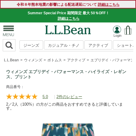
令和８年熊本地震の影響による配送遅延について
詳細はこちら
Summer Special Price 期間限定 最大 50％OFF！
詳細はこちら
ジーンズ
カジュアル・チノ
アクティブ
ショート
L.L.Bean
ウィメンズ
ボトムス
アクティブ
エブリデイ・パフォーマン
ウィメンズ エブリデイ・パフォーマンス・ハイライズ・レギン
ス、プリント
https://www.llbean.co.jp/womens/bottoms/active-
商品番号：
bottoms/g/1000161832.html
5.0
|
2件のレビュー
レ
ビ
2／2人（100%）の方がこの商品をおすすめできると評価していま
ュ
す。
ー
を
読
む.
同