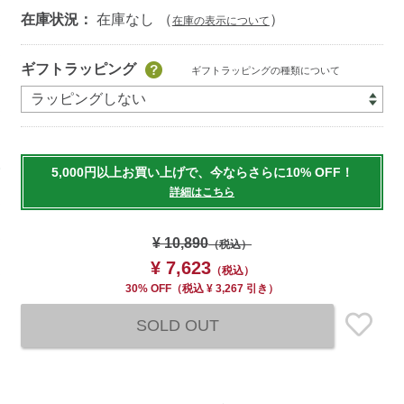
在庫状況：
在庫なし （
）
在庫の表示について
Add
ギフトラッピング
ギフトラッピングの種類について
to
cart
options
5,000円以上お買い上げで、今ならさらに10% OFF！
詳細はこちら
¥ 10,890
（税込）
¥ 7,623
（税込）
30% OFF
（
税込
¥ 3,267 引き）
SOLD OUT