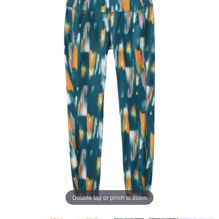
じ
ペ
ー
ジ
の
リ
ン
ク。
Double tap or pinch to zoom