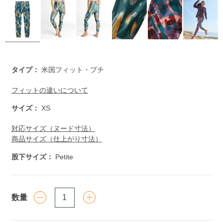
https://www.llbean.co.jp/womens/bottoms/active-
タイプ：
米国フィット・プチ
bottoms/g/1000161832.html
フィットの違いについて
サイズ：
XS
対応サイズ（ヌード寸法）
商品サイズ（仕上がり寸法）
股下サイズ：
Petite
数量