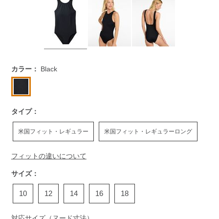
https://www.llbean.co.jp/womens/activewear/swimwear/g/P
カラー：
Black
タイプ：
米国フィット・レギュラー
米国フィット・レギュラーロング
フィットの違いについて
サイズ：
10
12
14
16
18
対応サイズ（ヌード寸法）