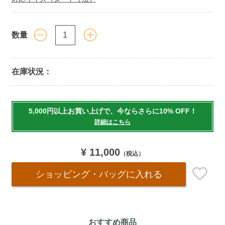
数量
在庫状況：
Add
to
5,000円以上お買い上げで、今ならさらに10% OFF！
cart
詳細はこちら
options
¥ 11,000
（税込）
ショッピング・バッグ
に入れる
おすすめ商品