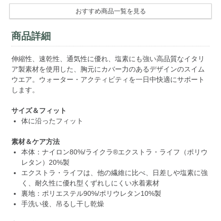
おすすめ商品一覧を見る
商品詳細
伸縮性、速乾性、通気性に優れ、塩素にも強い高品質なイタリ
ア製素材を使用した、胸元にカバー力のあるデザインのスイム
ウエア。ウォーター・アクティビティを一日中快適にサポート
します。
サイズ＆フィット
体に沿ったフィット
素材＆ケア方法
本体：ナイロン80%/ライクラ®エクストラ・ライフ（ポリウ
レタン）20%製
エクストラ・ライフは、他の繊維に比べ、日差しや塩素に強
く、耐久性に優れ型くずれしにくい水着素材
裏地：ポリエステル90%/ポリウレタン10%製
手洗い後、吊るし干し乾燥