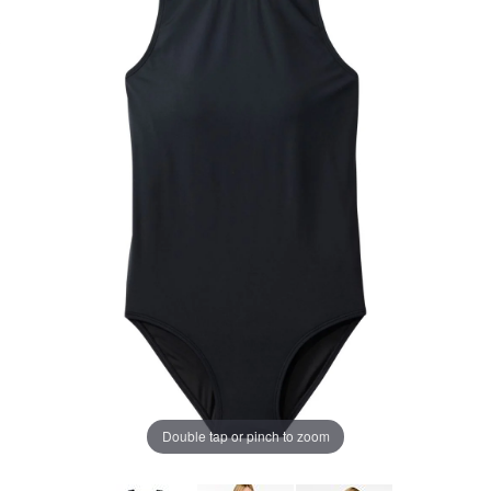
ー
ジ
の
リ
ン
ク。
Double tap or pinch to zoom