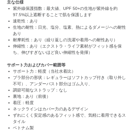
主な仕様
紫外線保護指数：最大値、UPF 50+の生地が紫外線を約
97.5%以上遮断することで肌を保護します
速乾性：あり
生地の耐性：日光、塩分、塩素、熱によるダメージへの耐性
あり
耐摩耗性：あり（繰り返しの洗濯や着用への耐性あり）
伸縮性：あり（エクストラ・ライフ素材がフィット感を保
ち、伸びすぎないほど良い伸縮性を発揮）
サポート力およびカバー範囲等
サポート力：軽度（当社水着比）
ブラ部分の形状：レギュラーはソフトカップ付き（取り外し
不可）、アンダーバスト部分はゴム入り、
調節可能なストラップ：なし
裏地：あり（前後）
着圧：軽度
ネックラインはカバー力のあるデザイン
ずれにくく安定感のあるフィット感で、気軽に着用できるス
タイル
ベトナム製