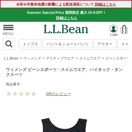
令和８年熊本地震の影響による配送遅延について
詳細はこちら
Summer Special Price 期間限定 最大 50％OFF！
詳細はこちら
トップス
パンツ＆ショートパンツ
アウター
スイ
L.L.Bean
ウィメンズ
アクティブウエア
スイムウエア
ビーンスポーツ
ウィメンズ ビーンスポーツ・スイムウエア、ハイネック・タン
クスーツ
https://www.llbean.co.jp/womens/activewear/swimwear/g/P5
商品番号：
0件のレビュー
評
価
値
な
し.
同
じ
ペ