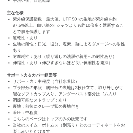
手洗い後、自然乾燥
主な仕様
紫外線保護指数：最大値、UPF 50+の生地が紫外線を約
97.5%以上、白い綿のTシャツよりも約10倍多く遮断するこ
とで肌を保護します
速乾性：あり
生地の耐性：日光、塩分、塩素、熱によるダメージへの耐性
あり
耐摩耗性：あり（繰り返しの洗濯や着用への耐性あり）
伸縮性：あり（伸びすぎないほど良い伸縮性を発揮）
サポート力＆カバー範囲等
サポート力：中程度（当社水着比）
ブラ部分の形状：胸部分の裏地は2枚仕立て、取り外しが可
能なソフトカップ入り、アンダーバスト部分はゴム入り
調節可能なストラップ：あり
裏地：前後にクレープ状の裏地付き
着圧：中程度
こちらのページはトップのみの販売です
当社のスイム・ボトムス（別売り）とのコーディネートをお
楽しみいただけます