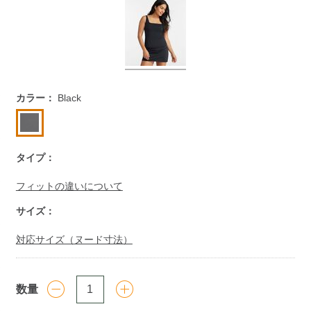
https://www.llbean.co.jp/womens/activewear/swimwear/g/P
カラー：
Black
タイプ：
フィットの違いについて
サイズ：
対応サイズ（ヌード寸法）
数量