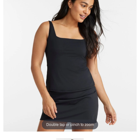
ー
ジ
の
リ
ン
ク。
Double tap or pinch to zoom