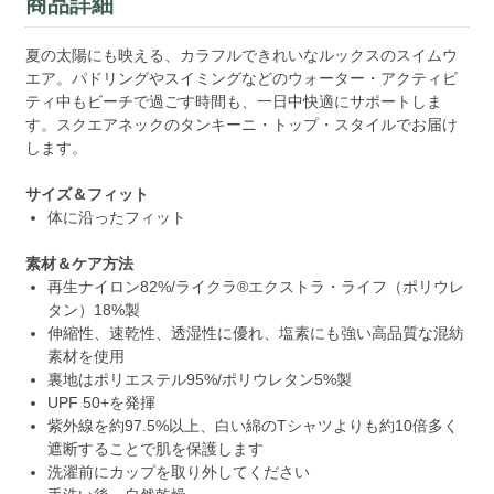
商品詳細
夏の太陽にも映える、カラフルできれいなルックスのスイムウ
エア。パドリングやスイミングなどのウォーター・アクティビ
ティ中もビーチで過ごす時間も、一日中快適にサポートしま
す。スクエアネックのタンキーニ・トップ・スタイルでお届け
します。
サイズ＆フィット
体に沿ったフィット
素材＆ケア方法
再生ナイロン82%/ライクラ®エクストラ・ライフ（ポリウレ
タン）18%製
伸縮性、速乾性、透湿性に優れ、塩素にも強い高品質な混紡
素材を使用
裏地はポリエステル95%/ポリウレタン5%製
UPF 50+を発揮
紫外線を約97.5%以上、白い綿のTシャツよりも約10倍多く
遮断することで肌を保護します
洗濯前にカップを取り外してください