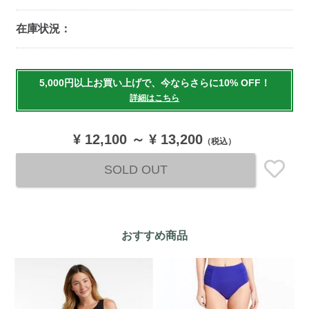
在庫状況：
Add
to
5,000円以上お買い上げで、今ならさらに10% OFF！
cart
詳細はこちら
options
¥ 12,100
～
¥ 13,200
（税込）
SOLD OUT
おすすめ商品