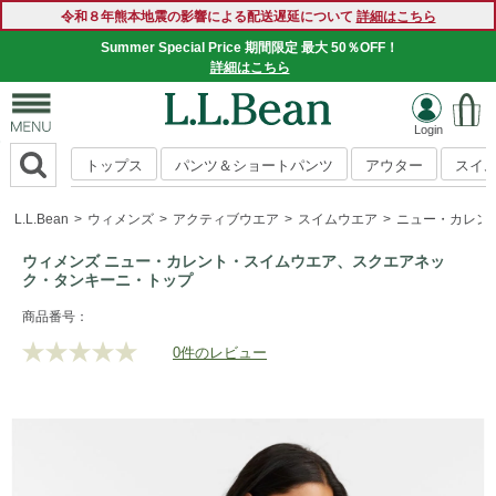
令和８年熊本地震の影響による配送遅延について
詳細はこちら
Summer Special Price 期間限定 最大 50％OFF！
詳細はこちら
トップス
パンツ＆ショートパンツ
アウター
スイ
L.L.Bean
ウィメンズ
アクティブウエア
スイムウエア
ニュー・カレン
ウィメンズ ニュー・カレント・スイムウエア、スクエアネッ
ク・タンキーニ・トップ
https://www.llbean.co.jp/womens/activewear/swimwear/g/P1
商品番号：
0件のレビュー
評
価
値
な
し.
同
じ
ペ