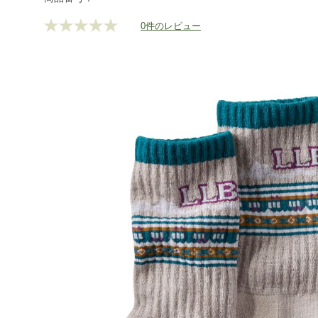
0件のレビュー
評
価
値
な
し.
同
じ
ペ
ー
ジ
の
リ
ン
ク。