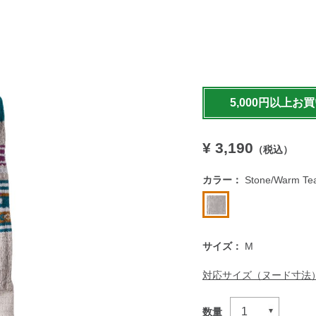
https://www.llbean.co.jp
5,000円以上お
¥ 3,190
（税込）
カラー：
Stone/Warm Teal
サイズ：
M
対応サイズ（ヌード寸法
数量