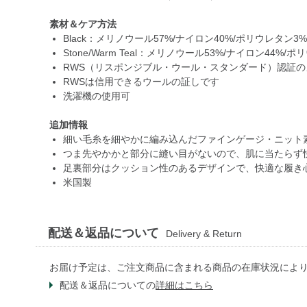
素材＆ケア方法
Black：メリノウール57%/ナイロン40%/ポリウレタン3
Stone/Warm Teal：メリノウール53%/ナイロン44%/
RWS（リスポンジブル・ウール・スタンダード）認証
RWSは信用できるウールの証しです
洗濯機の使用可
追加情報
細い毛糸を細やかに編み込んだファインゲージ・ニット
つま先やかかと部分に縫い目がないので、肌に当たらず
足裏部分はクッション性のあるデザインで、快適な履き
米国製
配送＆返品について
Delivery & Return
お届け予定は、ご注文商品に含まれる商品の在庫状況によ
配送＆返品についての
詳細はこちら