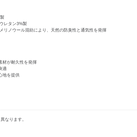
%製
ポリウレタン3%製
のメリノウール混紡により、天然の防臭性と通気性を発揮
素材が耐久性を発揮
快適
心地を提供
り異なります。