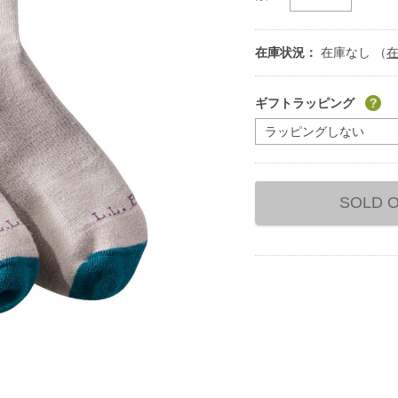
在庫状況：
在庫なし （
Add
to
ギフトラッピング
cart
options
SOLD 