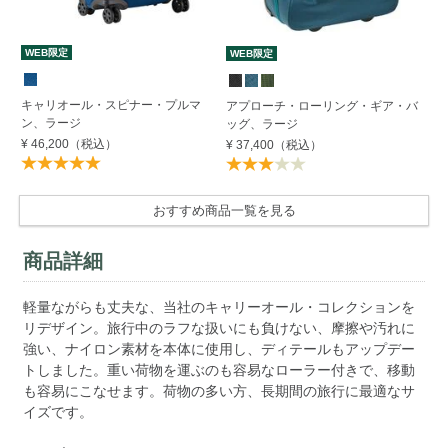
WEB限定
W
WEB限定
キャリオール・スピナー・プルマ
キ
アプローチ・ローリング・ギア・バ
ン、ラージ
ン
ッグ、ラージ
¥ 46,200
（税込）
¥ 
¥ 37,400
（税込）
おすすめ商品一覧を見る
商品詳細
軽量ながらも丈夫な、当社のキャリーオール・コレクションを
リデザイン。旅行中のラフな扱いにも負けない、摩擦や汚れに
強い、ナイロン素材を本体に使用し、ディテールもアップデー
トしました。重い荷物を運ぶのも容易なローラー付きで、移動
も容易にこなせます。荷物の多い方、長期間の旅行に最適なサ
イズです。