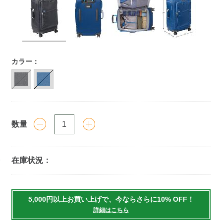
https://www.llbean.co.jp/tote-
カラー：
travel/travel-
bag/lugguage/g/P121108.html
数量
在庫状況：
Add
to
5,000円以上お買い上げで、今ならさらに10% OFF！
cart
詳細はこちら
options