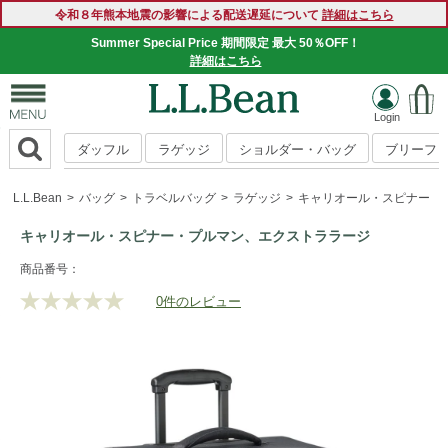
令和８年熊本地震の影響による配送遅延について
詳細はこちら
Summer Special Price 期間限定 最大 50％OFF！
詳細はこちら
ダッフル
ラゲッジ
ショルダー・バッグ
ブリーフ
L.L.Bean
バッグ
トラベルバッグ
ラゲッジ
キャリオール・スピナー・
キャリオール・スピナー・プルマン、エクストララージ
https://www.llbean.co.jp/tote-
商品番号：
travel/travel-
0件のレビュー
評
bag/lugguage/g/P121108.html
価
値
な
し.
同
じ
ペ
ー