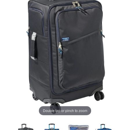
ジ
の
リ
ン
ク。
Double tap or pinch to zoom