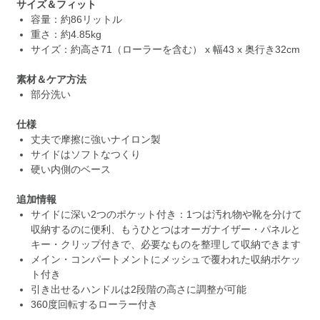
サイズ＆フィット
容量：約86リットル
重さ：約4.85kg
サイズ：約高さ71（ローラーを含む） x 幅43 x 奥行き32cm
素材＆ケア方法
部分洗い
仕様
丈夫で摩擦に強いナイロン製
サイドはソフトなつくり
硬い内側のベース
追加情報
サイドに深い2つのポケット付き：1つは汚れ物や靴を分けて
収納するのに便利、もうひとつはオーガナイザー・パネルと
キー・クリップ付きで、必要なものを整理して収納できます
メイン・コンパートメントにメッシュで覆われた収納ポケッ
ト付き
引き出せるハンドルは2段階の高さに調整が可能
360度回転するローラー付き