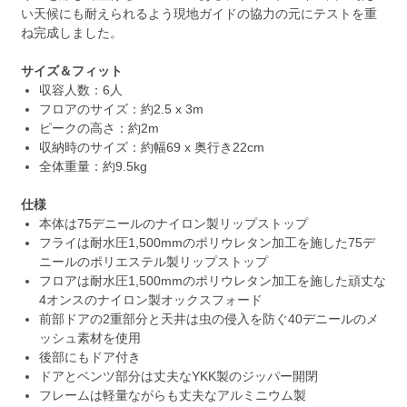
い天候にも耐えられるよう現地ガイドの協力の元にテストを重
ね完成しました。
サイズ＆フィット
収容人数：6人
フロアのサイズ：約2.5 x 3m
ピークの高さ：約2m
収納時のサイズ：約幅69 x 奥行き22cm
全体重量：約9.5kg
仕様
本体は75デニールのナイロン製リップストップ
フライは耐水圧1,500mmのポリウレタン加工を施した75デ
ニールのポリエステル製リップストップ
フロアは耐水圧1,500mmのポリウレタン加工を施した頑丈な
4オンスのナイロン製オックスフォード
前部ドアの2重部分と天井は虫の侵入を防ぐ40デニールのメ
ッシュ素材を使用
後部にもドア付き
ドアとベンツ部分は丈夫なYKK製のジッパー開閉
フレームは軽量ながらも丈夫なアルミニウム製