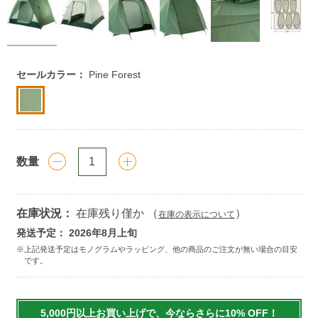
https://www.llbean.co.jp/outdoor/camp-
セールカラー：
Pine Forest
hiking/tent/g/1000070793.html
数量
在庫状況：
在庫残り僅か （
）
在庫の表示について
発送予定： 2026年8月上旬
Add
to
5,000円以上お買い上げで、今ならさらに10% OFF！