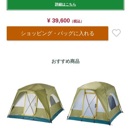
cart
詳細はこちら
options
¥ 39,600
（税込）
ショッピング・バッグ
に入れる
おすすめ商品