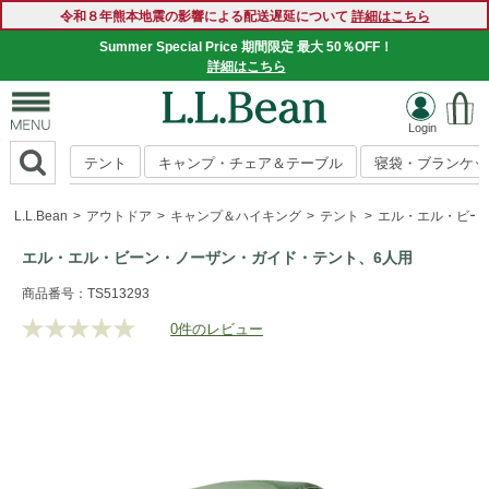
令和８年熊本地震の影響による配送遅延について
詳細はこちら
Summer Special Price 期間限定 最大 50％OFF！
詳細はこちら
テント
キャンプ・チェア＆テーブル
寝袋・ブランケッ
L.L.Bean
アウトドア
キャンプ＆ハイキング
テント
エル・エル・ビー
エル・エル・ビーン・ノーザン・ガイド・テント、6人用
https://www.llbean.co.jp/outdoor/camp-
商品番号：TS513293
hiking/tent/g/1000070793.html
0件のレビュー
評
価
値
な
し.
同
じ
ペ
ー