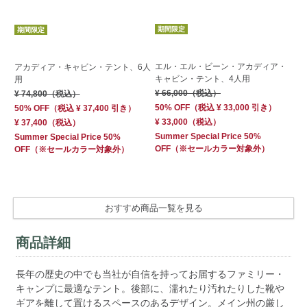
期間限定
期
期間限定
エル・エル・ビーン・アカディア・
エ
アカディア・キャビン・テント、6人
キャビン・テント、4人用
キ
用
¥ 66,000
（税込）
¥ 
¥ 74,800
（税込）
50% OFF
（
税込
¥ 33,000
引き）
50
50% OFF
（
税込
¥ 37,400
引き）
¥ 33,000
（税込）
¥ 
¥ 37,400
（税込）
Summer Special Price 50%
Su
Summer Special Price 50%
OFF
（※セールカラー対象外）
OF
OFF
（※セールカラー対象外）
おすすめ商品一覧を見る
商品詳細
長年の歴史の中でも当社が自信を持ってお届するファミリー・
キャンプに最適なテント。後部に、濡れたり汚れたりした靴や
ギアを離して置けるスペースのあるデザイン。メイン州の厳し