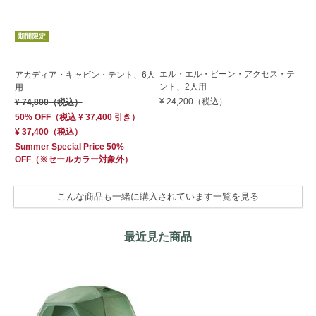
期
期間限定
エル・エル・ビーン・アクセス・テ
エ
アカディア・キャビン・テント、6人
ント、2人用
キ
用
¥ 24,200
（税込）
¥ 
¥ 74,800
（税込）
50
50% OFF
（
税込
¥ 37,400
引き）
¥ 
¥ 37,400
（税込）
Su
Summer Special Price 50%
OF
OFF
（※セールカラー対象外）
こんな商品も一緒に購入されています一覧を見る
最近見た商品