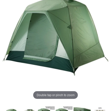
ジ
の
リ
ン
ク。
Double tap or pinch to zoom