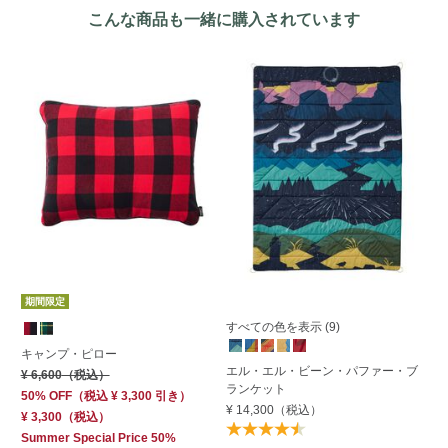
こんな商品も一緒に購入されています
期
期間限定
すべての色を表示 (9)
エ
キャンプ・ピロー
エル・エル・ビーン・パファー・ブ
キ
¥ 6,600
（税込）
ランケット
¥ 
50% OFF
（
税込
¥ 3,300
引き）
¥ 14,300
（税込）
50
¥ 3,300
（税込）
¥ 
Summer Special Price 50%