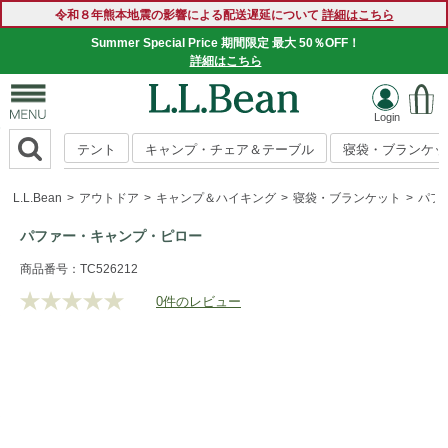
令和８年熊本地震の影響による配送遅延について
詳細はこちら
Summer Special Price 期間限定 最大 50％OFF！
詳細はこちら
テント
キャンプ・チェア＆テーブル
寝袋・ブランケッ
L.L.Bean
アウトドア
キャンプ＆ハイキング
寝袋・ブランケット
パフ
パファー・キャンプ・ピロー
https://www.llbean.co.jp/outdoor/camp-
商品番号：TC526212
hiking/sleeping-
0件のレビュー
評
bag/g/P5827476.html
価
値
な
し.
同
じ
ペ
ー