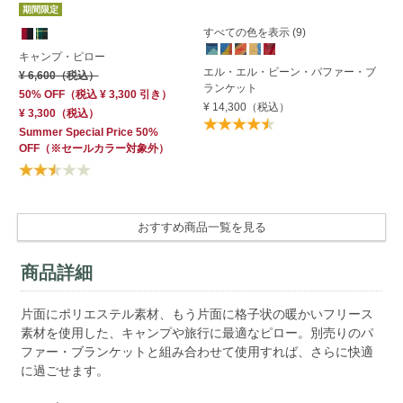
期
期間限定
すべての色を表示 (9)
エ
キャンプ・ピロー
エル・エル・ビーン・パファー・ブ
キ
¥ 6,600
（税込）
ランケット
¥ 
50% OFF
（
税込
¥ 3,300
引き）
¥ 14,300
（税込）
50
¥ 3,300
（税込）
¥ 
Summer Special Price 50%
Su
OFF
（※セールカラー対象外）
OF
おすすめ商品一覧を見る
商品詳細
片面にポリエステル素材、もう片面に格子状の暖かいフリース
素材を使用した、キャンプや旅行に最適なピロー。別売りのパ
ファー・ブランケットと組み合わせて使用すれば、さらに快適
に過ごせます。