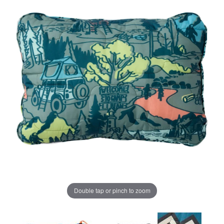
ジ
の
リ
ン
ク。
Double tap or pinch to zoom