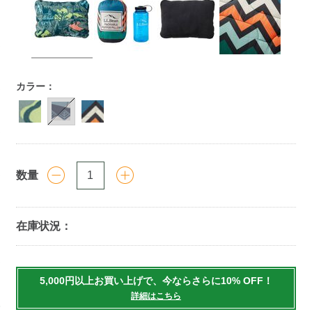
https://www.llbean.co.jp/outdoor/camp-
カラー：
hiking/sleeping-
bag/g/P5827476.html
数量
在庫状況：
Add
to
5,000円以上お買い上げで、今ならさらに10% OFF！
cart
詳細はこちら
options