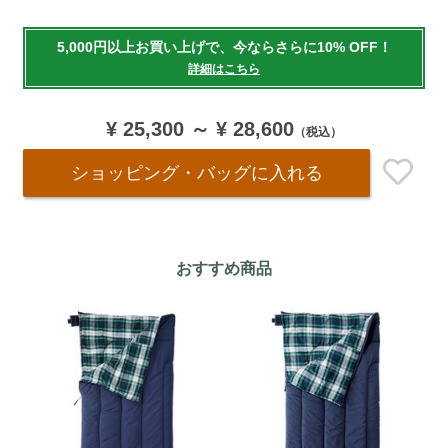
Add
to
5,000円以上お買い上げで、今ならさらに10% OFF！
cart
詳細はこちら
options
¥ 25,300
～
¥ 28,600
（税込）
ショッピング・バッグ
に入れる
おすすめ商品