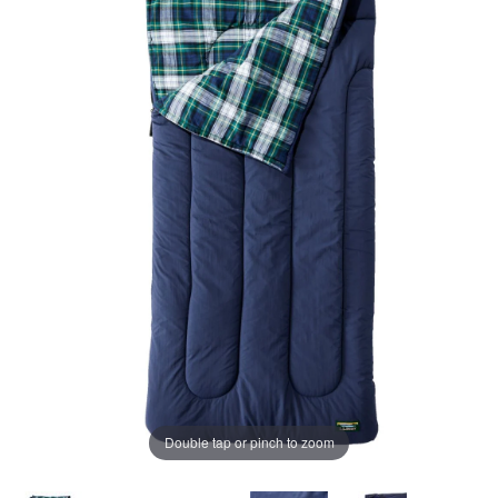
ー
ジ
の
リ
ン
ク。
Double tap or pinch to zoom