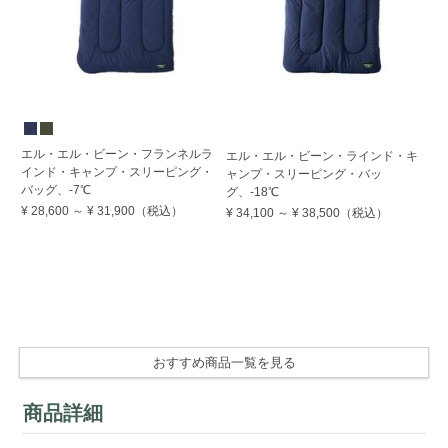
期
エル・エル・ビーン・フランネルラ
エ
エル・エル・ビーン・ラインド・キ
インド・キャンプ・スリーピング・
ク
ャンプ・スリーピング・バッ
バッグ、-7℃
リ
グ、-18℃
¥ 28,600
～
¥ 31,900
（税込）
¥ 
¥ 34,100
～
¥ 38,500
（税込）
50
26
¥ 
Su
OF
おすすめ商品一覧を見る
商品詳細