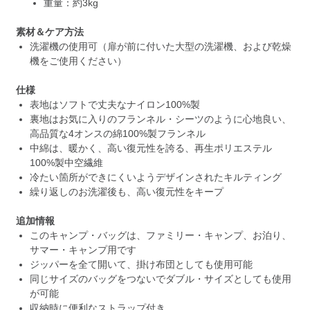
重量：約3kg
素材＆ケア方法
洗濯機の使用可（扉が前に付いた大型の洗濯機、および乾燥
機をご使用ください）
仕様
表地はソフトで丈夫なナイロン100%製
裏地はお気に入りのフランネル・シーツのように心地良い、
高品質な4オンスの綿100%製フランネル
中綿は、暖かく、高い復元性を誇る、再生ポリエステル
100%製中空繊維
冷たい箇所ができにくいようデザインされたキルティング
繰り返しのお洗濯後も、高い復元性をキープ
追加情報
このキャンプ・バッグは、ファミリー・キャンプ、お泊り、
サマー・キャンプ用です
ジッパーを全て開いて、掛け布団としても使用可能
同じサイズのバッグをつないでダブル・サイズとしても使用
が可能
収納時に便利なストラップ付き