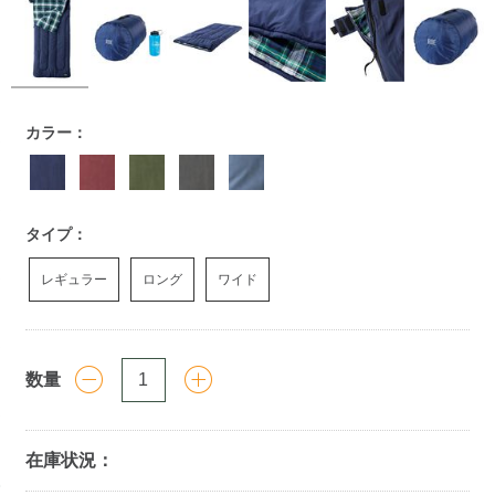
https://www.llbean.co.jp/outdoor/camp-
カラー：
hiking/sleeping-
bag/g/P128636.html
タイプ：
レギュラー
ロング
ワイド
数量
在庫状況：