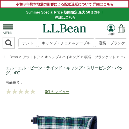
令和８年熊本地震の影響による配送遅延について
詳細はこちら
Summer Special Price 期間限定 最大 50％OFF！
詳細はこちら
テント
キャンプ・チェア＆テーブル
寝袋・ブランケッ
L.L.Bean
アウトドア
キャンプ＆ハイキング
寝袋・ブランケット
エル
エル・エル・ビーン・ラインド・キャンプ・スリーピング・バッ
グ、4℃
https://www.llbean.co.jp/outdoor/camp-
商品番号：
hiking/sleeping-
0件のレビュー
評
bag/g/P128636.html
価
値
な
し.
同
じ
ペ