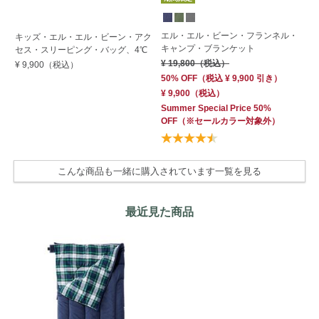
エル・エル・ビーン・フランネル・
エ
キッズ・エル・エル・ビーン・アク
キャンプ・ブランケット
キ
セス・スリーピング・バッグ、4℃
ラ
¥ 19,800
（税込）
¥ 9,900
（税込）
¥ 
50% OFF
（
税込
¥ 9,900
引き）
¥ 9,900
（税込）
Summer Special Price 50%
OFF
（※セールカラー対象外）
こんな商品も一緒に購入されています一覧を見る
最近見た商品