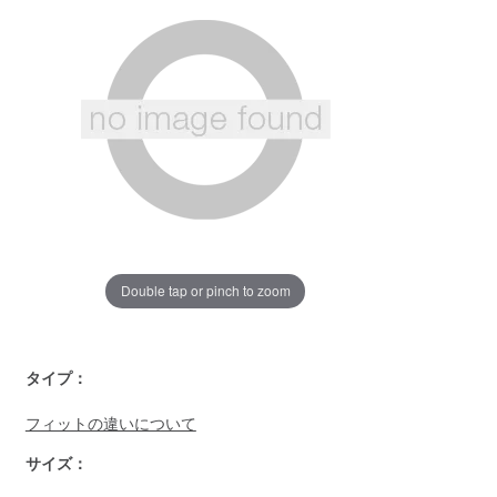
じ
ペ
ー
ジ
の
リ
ン
ク。
Double tap or pinch to zoom
https://www.llbean.co.jp/mens/tops/sweatshirts/g/P128946.h
タイプ：
フィットの違いについて
サイズ：