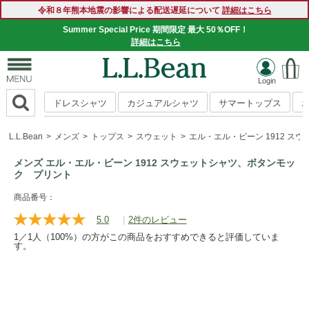
令和８年熊本地震の影響による配送遅延について
詳細はこちら
Summer Special Price 期間限定 最大 50％OFF！
詳細はこちら
ドレスシャツ
カジュアルシャツ
サマートップス
L.L.Bean
メンズ
トップス
スウェット
エル・エル・ビーン 1912 
メンズ エル・エル・ビーン 1912 スウェットシャツ、ボタンモッ
ク プリント
https://www.llbean.co.jp/mens/tops/sweatshirts/g/P128946.h
商品番号：
5.0
|
2件のレビュー
レ
ビ
1／1人（100%）の方がこの商品をおすすめできると評価していま
ュ
す。
ー
を
読
む.
同