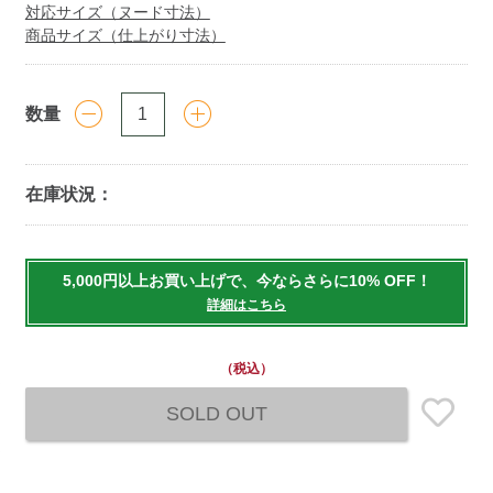
対応サイズ（ヌード寸法）
商品サイズ（仕上がり寸法）
数量
在庫状況：
Add
to
5,000円以上お買い上げで、今ならさらに10% OFF！
cart
詳細はこちら
options
（税込）
SOLD OUT