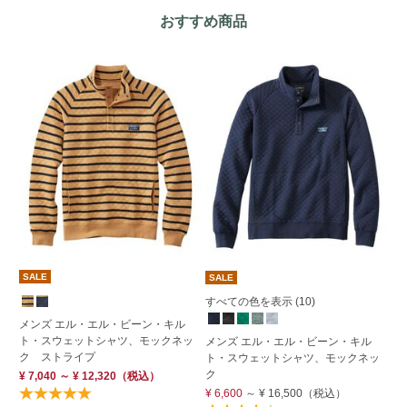
おすすめ商品
SALE
SALE
すべての色を表示 (10)
メンズ エル・エル・ビーン・キル
ウ
ト・スウェットシャツ、モックネッ
ラ
メンズ エル・エル・ビーン・キル
ク ストライプ
ー
ト・スウェットシャツ、モックネッ
ク
¥ 7,040 ～ ¥ 12,320
（税込）
¥ 
¥ 6,600
～
¥ 16,500
（税込）