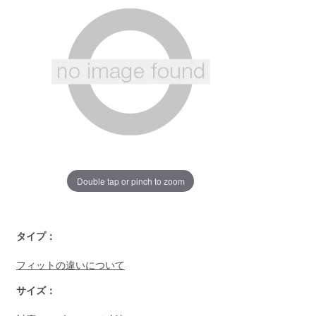
ー
ジ
の
リ
ン
ク。
Double tap or pinch to zoom
https://www.llbean.co.jp/mens/tops/sweater/g/P5800115.htm
タイプ：
フィットの違いについて
サイズ：