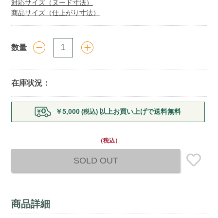
対応サイズ（ヌード寸法）
商品サイズ（仕上がり寸法）
数量
在庫状況：
Add
メンバー限定｜店舗受け取りサービス開始
￥5,000
以上お買い上げで送料無料
(税込)
to
cart
options
（税込）
SOLD OUT
商品詳細