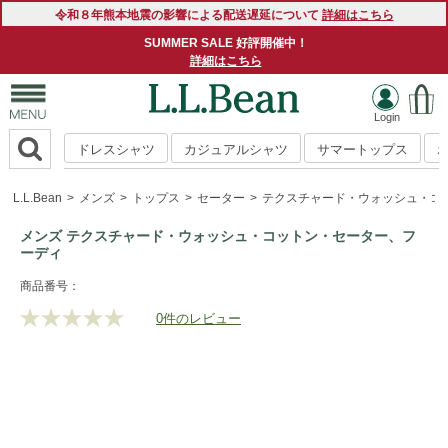
令和８年熊本地震の影響による配送遅延について
詳細はこちら
SUMMER SALE 好評開催中！
詳細はこちら
ドレスシャツ
カジュアルシャツ
サマートップス
L.L.Bean
メンズ
トップス
セーター
テクスチャード・ウォッシュ・コ
メンズ テクスチャード・ウォッシュ・コットン・セーター、フ
ーディ
https://www.llbean.co.jp/mens/tops/sweater/g/P5800115.html
商品番号：
0件のレビュー
評
価
値
な
し.
同
じ
ペ