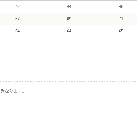
42
44
46
67
69
71
64
64
65
り異なります。