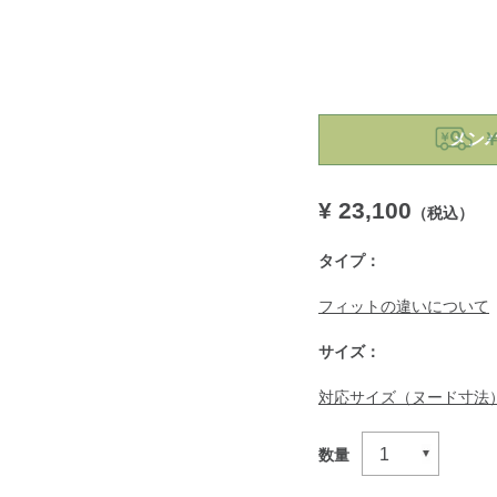
https://www.llbean.co.jp
メン
￥
¥ 23,100
（税込）
タイプ：
フィットの違いについて
サイズ：
対応サイズ（ヌード寸法
数量