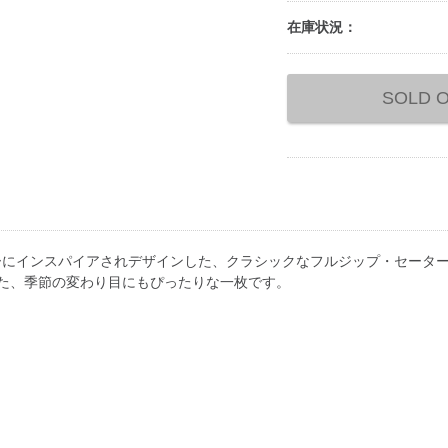
在庫状況：
Add
to
SOLD 
cart
options
ーにインスパイアされデザインした、クラシックなフルジップ・セータ
げた、季節の変わり目にもぴったりな一枚です。