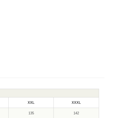
XXL
XXXL
135
142