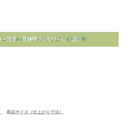
/mens/tops/sweater/g/P129739.html
バー限定｜店舗受け取りサービス開始
5,000
以上お買い上げで送料無料
(税込)
）
商品サイズ（仕上がり寸法）