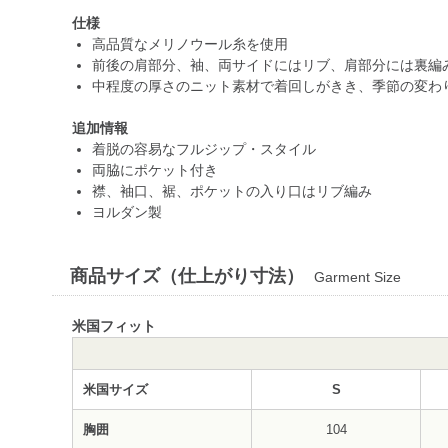
仕様
高品質なメリノウール糸を使用
前後の肩部分、袖、両サイドにはリブ、肩部分には裏編
中程度の厚さのニット素材で着回しがきき、季節の変わ
追加情報
着脱の容易なフルジップ・スタイル
両脇にポケット付き
襟、袖口、裾、ポケットの入り口はリブ編み
ヨルダン製
商品サイズ（仕上がり寸法）
Garment Size
米国フィット
米国サイズ
S
胸囲
104