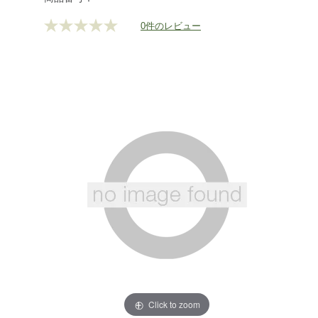
0件のレビュー
評
価
値
な
し.
同
じ
ペ
ー
ジ
の
リ
ン
ク。
Click to zoom