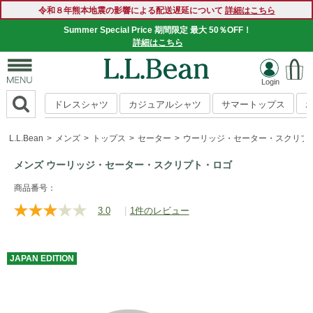
令和８年熊本地震の影響による配送遅延について
詳細はこちら
Summer Special Price 期間限定 最大 50％OFF！
詳細はこちら
ドレスシャツ
カジュアルシャツ
サマートップス
L.L.Bean
メンズ
トップス
セーター
ウーリッジ・セーター・スクリプ
メンズ ウーリッジ・セーター・スクリプト・ロゴ
https://www.llbean.co.jp/mens/tops/sweater/g/BRJ065143.ht
商品番号：
3.0
|
1件のレビュー
レ
ビ
ュ
ー
JAPAN
EDITION
を
読
む.
同
じ