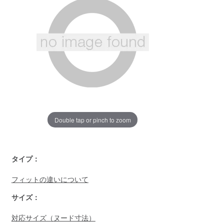
ペ
ー
ジ
の
リ
ン
ク。
Double tap or pinch to zoom
https://www.llbean.co.jp/mens/tops/sweater/g/BRJ065143.ht
タイプ：
フィットの違いについて
サイズ：
対応サイズ（ヌード寸法）