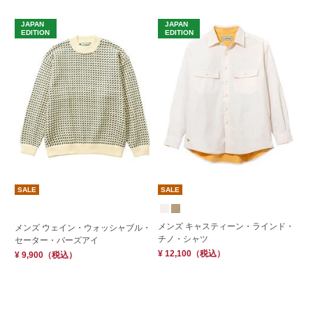
JAPAN
JAPAN
EDITION
EDITION
S
SALE
SALE
メ
メンズ キャスティーン・ラインド・
メンズ ウェイン・ウォッシャブル・
ル
チノ・シャツ
セーター・バーズアイ
¥ 
¥ 12,100
（税込）
¥ 9,900
（税込）
30
¥ 