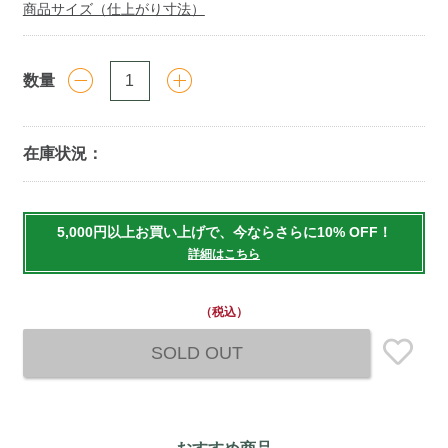
商品サイズ（仕上がり寸法）
数量
在庫状況：
Add
to
5,000円以上お買い上げで、今ならさらに10% OFF！
cart
詳細はこちら
options
（税込）
SOLD OUT