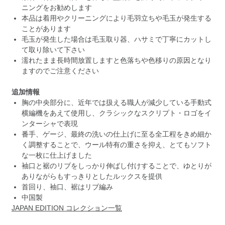
ニングをお勧めします
本品は着用やクリーニングにより毛羽立ちや毛玉が発生する
ことがあります
毛玉が発生した場合は毛玉取り器、ハサミで丁寧にカットし
て取り除いて下さい
濡れたまま長時間放置しますと色落ちや色移りの原因となり
ますのでご注意ください
追加情報
胸の中央部分に、近年では扱える職人が減少している手動式
横編機をあえて使用し、クラシックなスクリプト・ロゴをイ
ンターシャで表現
番手、ゲージ、最終の洗いの仕上げに至る全工程をきめ細か
く調整することで、ウール特有の重さを抑え、とてもソフト
な一枚に仕上げました
袖口と裾のリブをしっかり伸ばし付けすることで、ゆとりが
ありながらもすっきりとしたルックスを提供
首回り、袖口、裾はリブ編み
中国製
JAPAN EDITION コレクション一覧