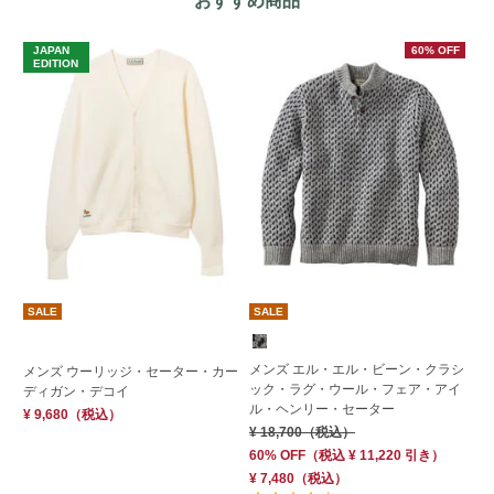
おすすめ商品
JAPAN
60% OFF
EDITION
SALE
SALE
メンズ エル・エル・ビーン・クラシ
メ
メンズ ウーリッジ・セーター・カー
ック・ラグ・ウール・フェア・アイ
ト
ディガン・デコイ
ル・ヘンリー・セーター
セ
¥ 9,680
（税込）
¥ 18,700
（税込）
¥ 
60% OFF
（
税込
¥ 11,220
引き）
¥ 7,480
（税込）