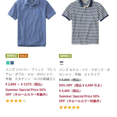
期間限定
SALE
期
期間限定
す
メンズ ジャパン・フィット プレミ
メンズ カスコ・ベイ・ラギッド・ポ
アム・ダブル・エル・ポロシャツ、
メ
ロシャツ、半袖 ストライプ
半袖 カタディン・ロゴの刺繍入り
ブ
¥ 8,800
（税込）
¥ 2,860 ～ ¥ 3,575
（税込）
¥ 
50% OFF
（
税込
¥ 4,400
引き）
Summer Special Price 50%
30
¥ 4,400
（税込）
OFF
（※セールカラー対象外）
¥ 
Summer Special Price 50%
Su
OFF
（※セールカラー対象外）
OF