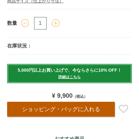
商品サイズ（仕上がり寸法）
数量
在庫状況：
Add
to
5,000円以上お買い上げで、今ならさらに10% OFF！
cart
詳細はこちら
options
¥ 9,900
（税込）
ショッピング・バッグ
に入れる
おすすめ商品