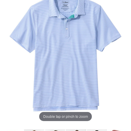
ー
ジ
の
リ
ン
ク。
Double tap or pinch to zoom