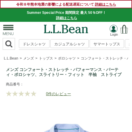
令和８年熊本地震の影響による配送遅延について
詳細はこちら
Summer Special Price 期間限定 最大 50％OFF！
詳細はこちら
ドレスシャツ
カジュアルシャツ
サマートップス
L.L.Bean
メンズ
トップス
ポロシャツ
コンフォート・ストレッチ・パ
メンズ コンフォート・ストレッチ・パフォーマンス・パーテ
ィ・ポロシャツ、スライトリー・フィット 半袖 ストライプ
https://www.llbean.co.jp/mens/tops/poloshirts/g/P010107.htm
商品番号：
0件のレビュー
評
価
値
な
し.
同
じ
ペ