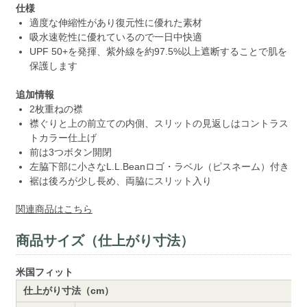
仕様
適度な伸縮性があり復元性に優れた素材
吸水速乾性に優れているので一日中快適
UPF 50+を発揮、紫外線を約97.5%以上遮断することで肌を
保護します
追加情報
2枚重ねの襟
襟ぐりと上の前立ての内側、スリットの見返しはコントラス
トカラー仕上げ
前は3つボタン開閉
左脇下部に小さなL.L.Beanロゴ・ラベル（ピスネーム）付き
裾は後ろが少し長め、両脇にスリット入り
関連商品はこちら
商品サイズ（仕上がり寸法）
米国フィット
仕上がり寸法（cm）