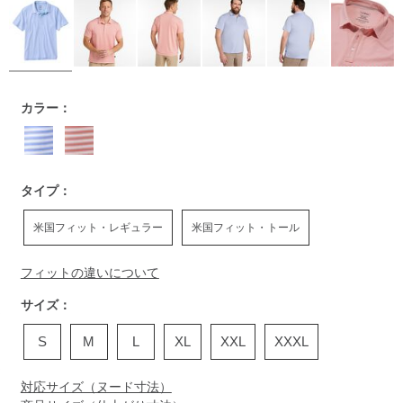
https://www.llbean.co.jp/mens/tops/poloshirts/g/P010107.htm
カラー：
タイプ：
米国フィット・レギュラー
米国フィット・トール
フィットの違いについて
サイズ：
S
M
L
XL
XXL
XXXL
対応サイズ（ヌード寸法）