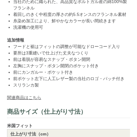
当社のために織られた、高品質なポルトガル産の綿100%製
フランネル
着回しのきく中程度の厚さの約5.5オンスのフランネル素材
糸染め加工により、鮮やかなカラーが長い間続きます
洗濯機の使用可
追加情報
フードと裾はフィットの調整が可能なドローコード入り
要所は3重縫いで仕上げた丈夫なつくり
前は着脱が容易なスナップ・ボタン開閉
左胸にスナップ・ボタン開閉のポケット付き
前にカンガルー・ポケット付き
前ポケット左下に人工レザー製の当社のロゴ・パッチ付き
スリランカ製
関連商品はこちら
商品サイズ（仕上がり寸法）
米国フィット
仕上がり寸法（cm）