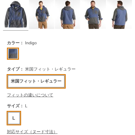
https://www.llbean.co.jp/mens/tops/casual-
カラー：
Indigo
shirts/g/1000182267.html
タイプ：
米国フィット・レギュラー
米国フィット・レギュラー
フィットの違いについて
サイズ：
L
L
対応サイズ（ヌード寸法）