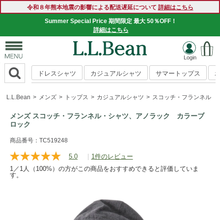
令和８年熊本地震の影響による配送遅延について
詳細はこちら
Summer Special Price 期間限定 最大 50％OFF！
詳細はこちら
ドレスシャツ
カジュアルシャツ
サマートップス
L.L.Bean
メンズ
トップス
カジュアルシャツ
スコッチ・フランネル・
メンズ スコッチ・フランネル・シャツ、アノラック カラーブ
ロック
https://www.llbean.co.jp/mens/tops/casual-
商品番号：TC519248
shirts/g/1000182267.html
5.0
|
1件のレビュー
レ
ビ
1／1人（100%）の方がこの商品をおすすめできると評価していま
ュ
す。
ー
を
読
む.
同