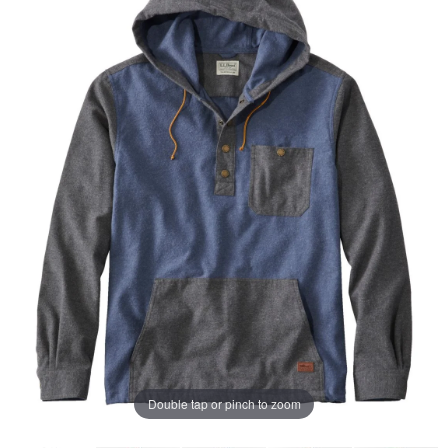
じ
ペ
ー
ジ
の
リ
ン
ク。
Double tap or pinch to zoom