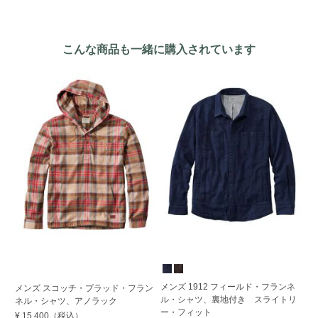
こんな商品も一緒に購入されています
メンズ 1912 フィールド・フランネ
メ
メンズ スコッチ・プラッド・フラン
ル・シャツ、裏地付き スライトリ
ル
ネル・シャツ、アノラック
ー・フィット
ー
¥ 15,400
（税込）