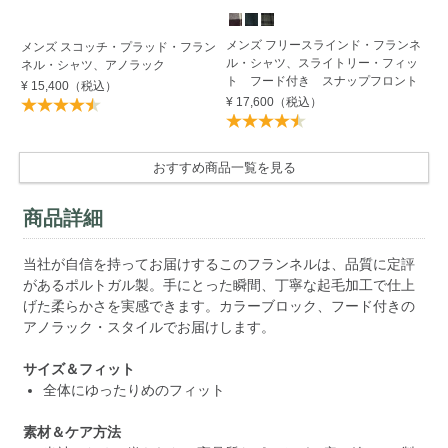
メンズ フリースラインド・フランネ
メ
メンズ スコッチ・プラッド・フラン
ル・シャツ、スライトリー・フィッ
ル
ネル・シャツ、アノラック
ト フード付き スナップフロント
ー
¥ 15,400
（税込）
¥ 17,600
（税込）
¥ 
おすすめ商品一覧を見る
商品詳細
当社が自信を持ってお届けするこのフランネルは、品質に定評
があるポルトガル製。手にとった瞬間、丁寧な起毛加工で仕上
げた柔らかさを実感できます。カラーブロック、フード付きの
アノラック・スタイルでお届けします。
サイズ＆フィット
全体にゆったりめのフィット
素材＆ケア方法