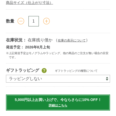
商品サイズ（仕上がり寸法）
数量
在庫状況：
在庫残り僅か （
）
在庫の表示について
発送予定： 2026年8月上旬
Add
ギフトラッピング
ギフトラッピングの種類について
to
cart
options
5,000円以上お買い上げで、今ならさらに10% OFF！
詳細はこちら