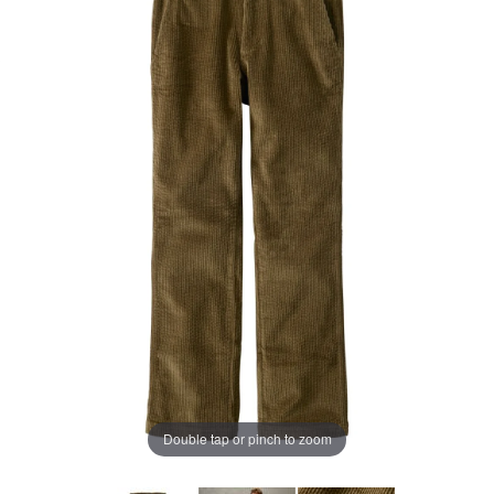
ー
ジ
の
リ
ン
ク。
Double tap or pinch to zoom