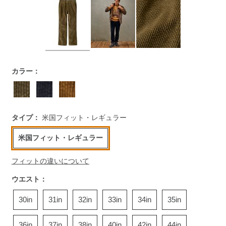
https://www.llbean.co.jp/mens/signature/pants/g/P5837179.h
カラー：
タイプ：
米国フィット・レギュラー
米国フィット・レギュラー
フィットの違いについて
ウエスト：
30in
31in
32in
33in
34in
35in
36in
37in
38in
40in
42in
44in