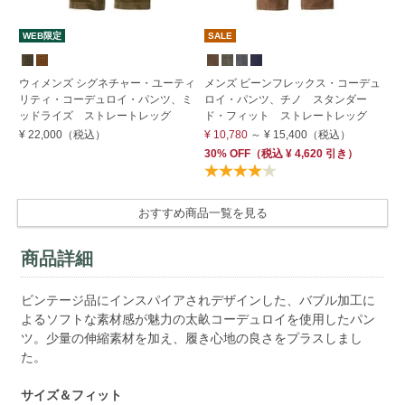
WEB限定
SALE
ウィメンズ シグネチャー・ユーティ
メンズ ビーンフレックス・コーデュ
メ
リティ・コーデュロイ・パンツ、ミ
ロイ・パンツ、チノ スタンダー
ッ
ッドライズ ストレートレッグ
ド・フィット ストレートレッグ
パ
ッ
¥ 22,000
（税込）
¥ 10,780
～
¥ 15,400
（税込）
¥ 
30% OFF
（
税込
¥ 4,620
引き）
おすすめ商品一覧を見る
商品詳細
ビンテージ品にインスパイアされデザインした、バブル加工に
よるソフトな素材感が魅力の太畝コーデュロイを使用したパン
ツ。少量の伸縮素材を加え、履き心地の良さをプラスしまし
た。
サイズ＆フィット