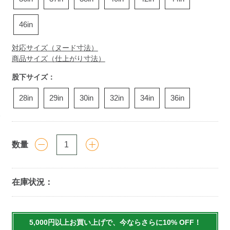
46in
対応サイズ（ヌード寸法）
商品サイズ（仕上がり寸法）
股下サイズ：
28in
29in
30in
32in
34in
36in
数量
在庫状況：
Add
to
5,000円以上お買い上げで、今ならさらに10% OFF！
cart