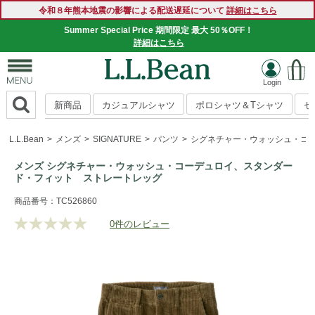
令和８年熊本地震の影響による配送遅延について
詳細はこちら
Summer Special Price 期間限定 最大 50％OFF！
詳細はこちら
新商品
カジュアルシャツ
ポロシャツ＆Tシャツ
セ
L.L.Bean
メンズ
SIGNATURE
パンツ
シグネチャー・ウォッシュ・コ
メンズ シグネチャー・ウォッシュ・コーデュロイ、スタンダー
ド・フィット ストレートレッグ
https://www.llbean.co.jp/mens/signature/pants/g/P5837179.h
商品番号：TC526860
0件のレビュー
評
価
値
な
し.
同
じ
ペ