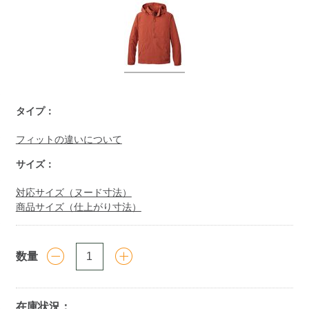
https://www.llbean.co.jp/mens/outer/casual/g/P5791389.html
タイプ：
フィットの違いについて
サイズ：
対応サイズ（ヌード寸法）
商品サイズ（仕上がり寸法）
数量
在庫状況：