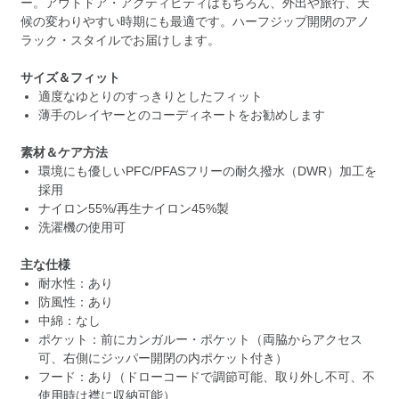
ー。アウトドア・アクティビティはもちろん、外出や旅行、天
候の変わりやすい時期にも最適です。ハーフジップ開閉のアノ
ラック・スタイルでお届けします。
サイズ＆フィット
適度なゆとりのすっきりとしたフィット
薄手のレイヤーとのコーディネートをお勧めします
素材＆ケア方法
環境にも優しいPFC/PFASフリーの耐久撥水（DWR）加工を
採用
ナイロン55%/再生ナイロン45%製
洗濯機の使用可
主な仕様
耐水性：あり
防風性：あり
中綿：なし
ポケット：前にカンガルー・ポケット（両脇からアクセス
可、右側にジッパー開閉の内ポケット付き）
フード：あり（ドローコードで調節可能、取り外し不可、不
使用時は襟に収納可能）