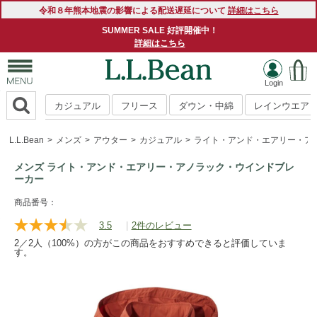
令和８年熊本地震の影響による配送遅延について
詳細はこちら
SUMMER SALE 好評開催中！
詳細はこちら
カジュアル
フリース
ダウン・中綿
レインウエア
L.L.Bean
メンズ
アウター
カジュアル
ライト・アンド・エアリー・ア
メンズ ライト・アンド・エアリー・アノラック・ウインドブレ
ーカー
https://www.llbean.co.jp/mens/outer/casual/g/P5791389.html
商品番号：
3.5
|
2件のレビュー
レ
ビ
2／2人（100%）の方がこの商品をおすすめできると評価していま
ュ
す。
ー
を
読
む.
同