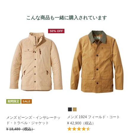
こんな商品も一緒に購入されています
50% OFF
期間限定
SALE
メンズ 1924 フィールド・コート
メ
メンズ ビーンズ・インサレーテッ
ト
ド・トラベル・ジャケット
¥ 42,900
（税込）
¥ 
¥ 18,480
（税込）