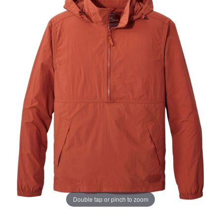
じ
ペ
ー
ジ
の
リ
ン
ク。
Double tap or pinch to zoom