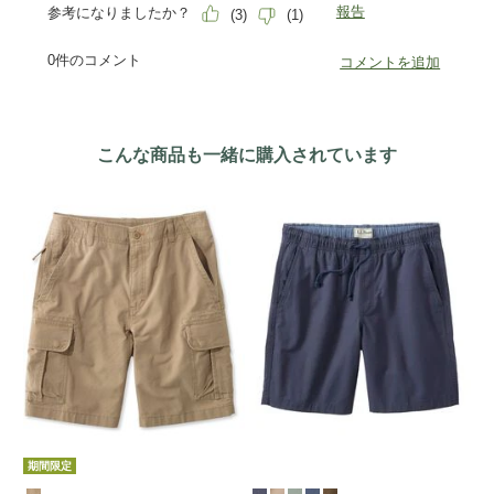
こんな商品も一緒に購入されています
期間限定
期