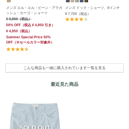
メンズ エル・エル・ビーン・アラガ
メンズ ドック・ショーツ、8インチ
メ
ッシュ・カーゴ・ショーツ
チ
¥ 7,700
（税込）
¥ 9,900
（税込）
¥ 
50% OFF
（
税込
¥ 4,950
引き）
50
¥ 4,950
（税込）
¥ 
Summer Special Price 50%
Su
OFF
（※セールカラー対象外）
OF
こんな商品も一緒に購入されています一覧を見る
最近見た商品