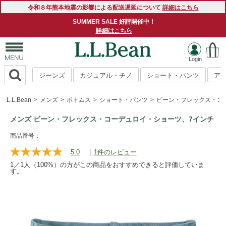
令和８年熊本地震の影響による配送遅延について
詳細はこちら
SUMMER SALE 好評開催中！
詳細はこちら
ジーンズ
カジュアル・チノ
ショート・パンツ
ア
L.L.Bean
メンズ
ボトムス
ショート・パンツ
ビーン・フレックス・コ
メンズ ビーン・フレックス・コーデュロイ・ショーツ、7インチ
https://www.llbean.co.jp/mens/bottoms/short-
商品番号：
bottoms/g/P129251.html
5.0
|
1件のレビュー
レ
ビ
1／1人（100%）の方がこの商品をおすすめできると評価していま
ュ
す。
ー
を
読
む.
同
じ