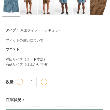
https://www.llbean.co.jp/mens/bottoms/short-
タイプ：
米国フィット・レギュラー
bottoms/g/P129251.html
フィットの違いについて
ウエスト：
対応サイズ（ヌード寸法）
商品サイズ（仕上がり寸法）
数量
在庫状況：
Add