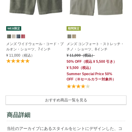
WEB限定
期間限定
メンズ ワイドウェール・コード・プ
メンズ コンフォート・ストレッチ・
メ
ルオン・ショーツ、7インチ
チノ・ショーツ、8インチ
ゴ
ト
¥ 11,000
（税込）
¥ 11,000
（税込）
¥ 
50% OFF
（
税込
¥ 5,500
引き）
¥ 5,500
（税込）
Summer Special Price 50%
OFF
（※セールカラー対象外）
おすすめ商品一覧を見る
商品詳細
当社のアーカイブにあるスタイルをヒントにデザインした、コ