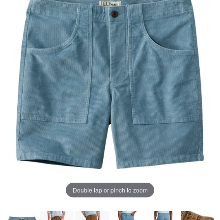
ペ
ー
ジ
の
リ
ン
ク。
Double tap or pinch to zoom