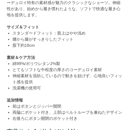
ーデュロイ特有の素材感が魅力のクラシックなショーツ。伸縮
性があり、始めから履き慣れたような、ソフトで快適な履き心
地を提供します。
サイズ＆フィット
スタンダードフィット：股上はやや浅め
腰から腿がすっきりしたフィット
股下約18cm
素材＆ケア方法
綿98%/ポリウレタン2%製
とてもソフトな中程度の厚さのコーデュロイ素材
伸縮素材を混紡しているので動きを妨げず、心地良いフィッ
ト感を提供
洗濯機の使用可
追加情報
前はボタンとジッパー開閉
両脇にポケット付き、上部はベルトループを兼ねたデザイン
右後ろにボタン開閉のポケット付き