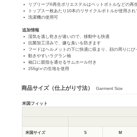
リプリーブ®再生ポリエステルはペットボトルなどの再
トップス一枚あたり10本のリサイクルボトルが使用され
洗濯機の使用可
追加情報
湿気を逃し乾きが速いので、移動中も快適
抗菌加工済みで、嫌な臭いを防ぎます
フードはヘルメットの下に快適に収まり、顔の周りにぴ
動きやすいラグラン袖
袖口に親指を通せるサムホール付き
255g/㎡の生地を使用
商品サイズ（仕上がり寸法）
Garment Size
米国フィット
米国サイズ
S
M