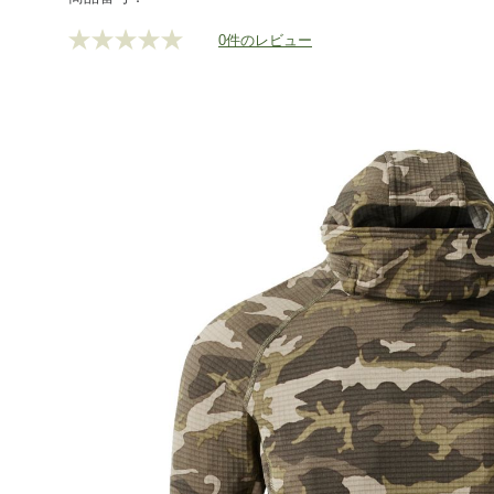
0件のレビュー
評
価
値
な
し.
同
じ
ペ
ー
ジ
の
リ
ン
ク。