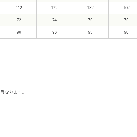
112
122
132
102
72
74
76
75
90
93
95
90
り異なります。