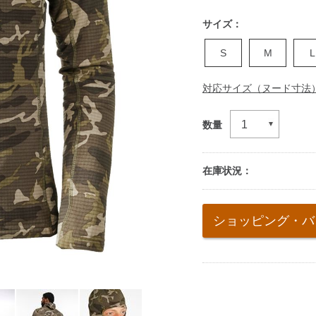
サイズ：
S
M
L
対応サイズ（ヌード寸法
数量
在庫状況：
Add
to
ショッピング・バ
cart
options