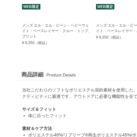
WEB限定
WEB限定
メンズ エル・エル・ビーン・ヘビーウェ
メンズ エル・エル・ビ
イト・ベースレイヤー・クルー・トップ、
イト・ベースレイヤー・
プリント
¥ 9,350
（税込）
¥ 9,350
（税込）
商品詳細
Product Details
当社こだわりのソフトなポリエステル混紡素材を使用した
クティビティに最適です。アウトドアに必要な機能性を全
サイズ＆フィット
体に沿ったフィット
素材＆ケア方法
ポリエステル48%/リプリーブ®再生ポリエステル45%/