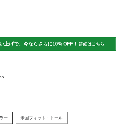
/mens/accessories/underwear/g/P129963.html
買い上げで、今ならさらに10% OFF！
詳細はこちら
mo
ラー
米国フィット・トール