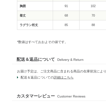
胸囲
91
102
着丈
68
70
ラグラン裄丈
85
88
*数値はすべておおよその値です。
配送＆返品について
Delivery & Return
お届け予定は、ご注文商品に含まれる商品の在庫状況によ
配送＆返品についての
詳細はこちら
カスタマーレビュー
Customer Reviews