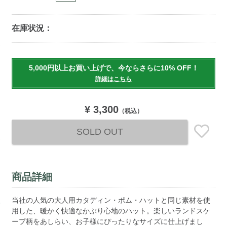
在庫状況：
Add
to
5,000円以上お買い上げで、今ならさらに10% OFF！
cart
詳細はこちら
options
¥ 3,300
（税込）
SOLD OUT
商品詳細
当社の人気の大人用カタディン・ポム・ハットと同じ素材を使
用した、暖かく快適なかぶり心地のハット。楽しいランドスケ
ープ柄をあしらい、お子様にぴったりなサイズに仕上げまし