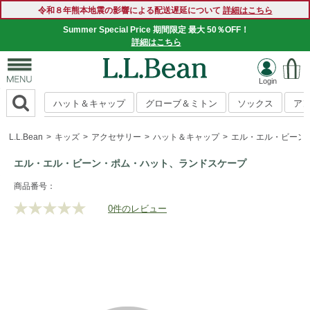
令和８年熊本地震の影響による配送遅延について
詳細はこちら
Summer Special Price 期間限定 最大 50％OFF！
詳細はこちら
ハット＆キャップ
グローブ＆ミトン
ソックス
ア
L.L.Bean
キッズ
アクセサリー
ハット＆キャップ
エル・エル・ビーン
エル・エル・ビーン・ポム・ハット、ランドスケープ
https://www.llbean.co.jp/kids/accessories/hat-
商品番号：
cap/g/P129209.html
0件のレビュー
評
価
値
な
し.
同
じ
ペ
ー