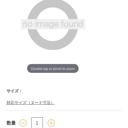
ジ
の
リ
ン
ク。
Double tap or pinch to zoom
https://www.llbean.co.jp/kids/accessories/hat-
サイズ：
cap/g/P129209.html
対応サイズ（ヌード寸法）
数量